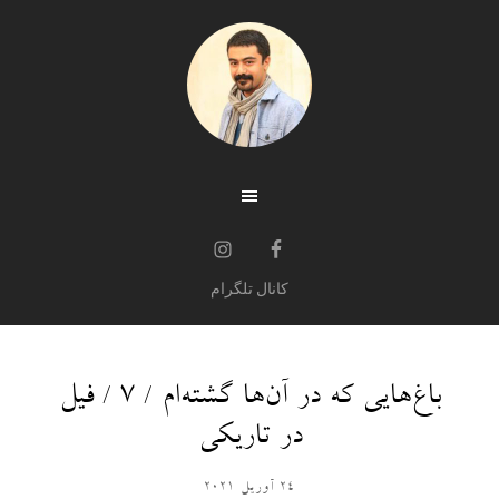
کانال تلگرام
باغ‌هایی که در آن‌ها گشته‌ام / ۷ / فیل
در تاریکی
24 آوریل 2021