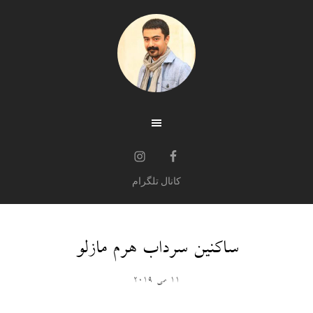
کانال تلگرام
ساکنین سرداب هرم مازلو
11 می 2019