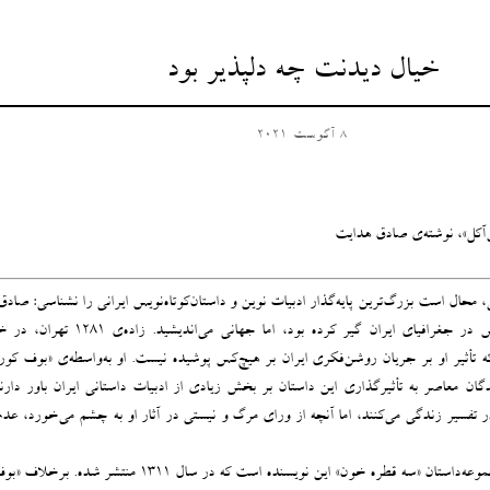
خیال دیدنت چه دلپذیر بود
8 آگوست 2021
‌آکل»، نوشته‌ی صادق هدایت
 محال است بزرگ‌ترین پایه‌گذار ادبیات نوین و داستان‌کوتاه‌نویس ایرانی را نشناسی: صاد
مردی که به‌تعبیر گلستان پایش در جغرافیای ایران گیر کرده بود، اما جهانی
 تأثیر او بر جریان روشن‌فکری ایران بر هیچ‌کس پوشیده نیست. او به‌واسطه‌ی «بوف کو
دگان معاصر به تأثیرگذاری این داستان بر بخش زیادی از ادبیات داستانی ایران باور دار
در تفسیر زندگی می‌کنند، اما آنچه از ورای مرگ و نیستی در آثار او به چشم می‌خورد، ع
داستان «داش‌آکل» متعلق به مجموعه‌داستان «سه قطره خون» این نویسنده است که در سال ۱۳۱۱ 