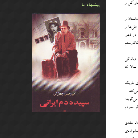
ش‌آکل و
پیشنهاد ما
داستان و
ی‌‌ها و
 در ذهن
اکارستم
 دیالوگی
حالا که
ی تاریک
ی‌کند.
ی‌گوید:
گر نمردم
اه عاشق
نواده‌ی