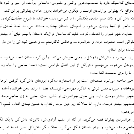
صه‌ای کلاسیک دارد با شخصیت‌هایی واقعی و ملموس؛ داستانی برآمده از خیر و شر: دا
به‌واقع نام پهلوانی برازنده‌ی اوست و دیگری می‌خواهد به‌زور جامه‌ی پهلوانی بر تن کند.
که داش‌آکل و کاکارستم سایه‌ی یکدیگر را با تیر می‌زدند.» خواننده با شروع حکایت‌گونه‌ی 
د ماجرا از کجا روایت می‌شود و آدم‌های داستان چه‌کاره هستند. می‌داند قصهْ قصه‌ی لوط
 هدایت شهر شیراز را انتخاب کرده، شاید که ساختار تراژیک داستان با جغرافیای آن بیشتر
لوانی است محبوب مردم و جوانمرد ــ برعکس کاکارستم ــ و همین کینه‌اش را در دل ک
انده برای انتقام.
ز، می‌میرد و داش‌آکل را وکیل و وصی خودش می‌کند. اولین گره‌ داستان ایجاد می‌شود. با
وبدل می‌شود، می‌فهمیم داش‌آکل از این اتفاق ناراضی است: «خدا حاجی را بیامرزد. 
ما را توی مخمصه انداخت.»
 خبر ساخته می‌شود صحنه‌ای است پر از استعاره‌: سه‌گره‌ ابروهای داش‌آکل، گرفتن ابرها
ه‌خانه و سپردن قفس کرکی به شاگرد قهوه‌چی؛ نویسنده فضا را برای ذهن خواننده آماده م
مه‌چیز بیشتر دوست دارد، ولی خوی جوانمردی او غالب است. جایی به زن حاجی‌صمد م
مه‌چیز بیشتر دوست دارم، اما حالا که زیر دین مرده رفته‌ام، به همین تیغه‌ی آفتاب قسم، ا
می‌دهم.»
از جوانمردی پهلوان قصه می‌گوید، از گله از سلب آزادی‌اش، تااین‌که داش‌آکل با یک نگ
حاجی‌صمد، می‌شود و درام داستان شکل می‌گیرد. حالا دیگر داش‌آکل اسیر شده؛ اسیر خا