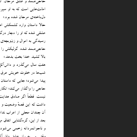
حاجی‌صمد و عشق مرجان. او 
امانت‌هایی است که به او سپر
دل‌باخته‌ی مرجان شده بود.»
حالا داستان وارد کشمکش اص
عشقی شده که او را دچار درگی
رسیدگی به اموال و زن‌وبچه‌ی 
حاجی‌صمد شده. گزلیکش را غ
بالا کشید. خدا بخت بدهد.»
هفت سال می‌گذرد و داش‌آکل 
شب‌ها در خلوت خویش عرق می
پیدا می‌شود؛ جایی که داستان
حاجی را واگذار می‌کند؛ انگار
نیست. قطعاً اگر صادق هدایت 
داشت که این قصهْ وضعیت و مو
آن چندان محلی از اعراب نداش
بعد از این، گره‌گشایی اتفاق 
و ناجوانمردانه زخمی می‌شود.
وقتی پی به راز عشق داش‌آ