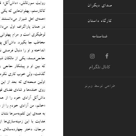
روایت سورئالش، «داش‌آکل» ق
صدای دیگران
کاکارستم، پهلوان‌هایی که یکی 
«همه‌ی اهل شیراز می‌دانستند 
کارگاه داستان
در همان پاراگراف اول می‌دان
لوطیگری است و مرام پهلوانی.
شناسنامه
مخاطب جا بگیرد. داش‌آکل په
انداخته و او را دنبال فرصتی نش
حاجی‌صمد، یکی از مالکان شیرا
که بین او و پیشکار حاجی رد
کانال تلگرام
گذشت، ولی خوب کاری نکرد. 
اولین صحنه‌ای که بعد از این
طراحی توسط
وبرنو
روی خنده‌ها و شادی فضای قهو
داش‌آکل آزادی خود را از ه
«خانم، من آزادی خودم را از ه
به همه‌ی این کلم‌به‌سرها نشان 
هدایت با این زمینه‌سازی‌ها 
مرجان، دختر چهارده‌ساله‌ی 