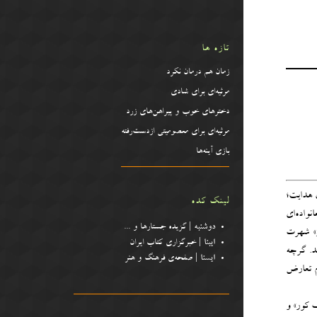
تازه ها
زمان هم درمان نکرد
مرثیه‌ای برای شادی
دخترهای خوب و پیراهن‌‌های زرد
مرثیه‌ای برای معصومیتی ازدست‌رفته
بازی آینه‌ها
ق هدایت؛
لینک کده
 می‌اندیشید. زاده‌ی ۱۲۸۱ تهران، در خانواده‌ای
دوشنبه
| گزیده جستارها و .
..
ر» شهرت
ایبنا
| خبرگزاری کتاب ایران
ند. گرچه
ایسنا
| صفحه‌ی فرهنگ و هنر
دم تعارض
منتشر شده. برخلاف «بوف کور» و