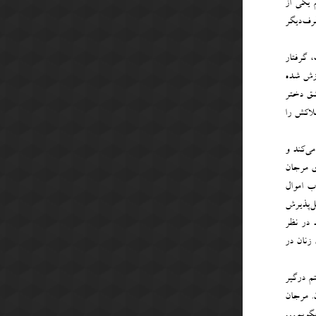
 یکی از
رف‌دیگر
 گرفتار
وزش شده
اشق دختر
لاکش را
ی‌کند و
ی مرجان
ب اموال
بل‌پذیرش
 در نظر
زنان در
تم درگیر
. مرجان
 بگویم…