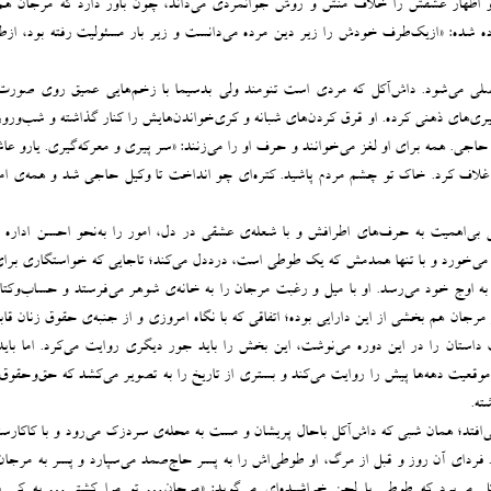
اظهار عشقش را خلاف منش و روش جوانمردی می‌داند، چون باور دارد که مرجان هم
ده شده: «ازیک‌طرف خودش را زیر دین مرده می‌دانست و زیر بار مسئولیت رفته بود، ازط
لی می‌شود. داش‌آکل که مردی است تنومند ولی بدسیما با زخم‌هایی عمیق روی صورت،
ری‌های ذهنی کرده. او قرق کردن‌های شبانه و کری‌خواندن‌هایش را کنار گذاشته و شب‌ور
حاجی. همه برای او لغز می‌خوانند و حرف او را می‌زنند: «سر پیری و معرکه‌گیری. یارو ع
لاف کرد. خاک تو چشم مردم پاشید. کتره‌ای چو انداخت تا وکیل حاجی شد و همه‌ی ام
بی‌اهمیت به حرف‌های اطرافش و با شعله‌ی عشقی در دل، امور را به‌نحو احسن اداره م
‌خورد و با تنها همدمش که یک طوطی است، درددل می‌کند؛ تاجایی که خواستگاری برا
 به اوج خود می‌رسد. او با میل و رغبت مرجان را به خانه‌ی شوهر می‌فرستد و حساب‌وکتا
 مرجان هم بخشی از این دارایی بوده؛ اتفاقی که با نگاه امروزی و از جنبه‌ی حقوق زنان قا
داستان را در این دوره می‌نوشت، این بخش را باید جور دیگری روایت می‌کرد. اما باید
قعیت دهه‌ها پیش را روایت می‌کند و بستری از تاریخ را به تصویر می‌کشد که حق‌وحقوق 
ته.
می‌افتد؛ همان شبی که داش‌آکل باحال پریشان و مست به محله‌ی سردزک می‌رود و با کاکارس
 فردای آن روز و قبل از مرگ، او طوطی‌اش را به پسر حاج‌صمد می‌سپارد و پسر به مرجان
کل می‌برد که طوطی با لحن خراشیده‌ای می‌گوید: «مرجان… تو مرا کشتی… به کی