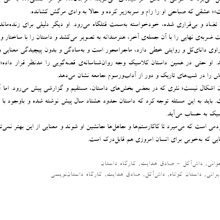
شقی که صباحی او را رام و سربه‌زیر کرده و حالا به وادی مرگش کشانده.
تضاد و بی‌قراری شده، خودخواسته به‌سمت قتلگاه می‌رود. او دیگر دلیلی برای زنده‌ماند
 ضربه‌ی نهایی را با آن جمله‌ی آخر، هنرمندانه به تصویر می‌کشد و داستان را با ساختار و
 راوی دانای‌کل و روایتی خطی دارد، ماجرامحور است و به‌سادگی و بدون پیچیدگی معنایی و
د. او حتی در همین داستان کلاسیک وجه روان‌شناسانه‌ی قصه‌گویی را مدنظر قرار داده؛ 
ش را در شب‌های تاریک و دور از آداب‌ورسوم جامعه نشان می‌دهد.
ن اشکال نیست؛ نثری که در بعضی بخش‌های داستان، مستقیم و گزارشی پیش می‌رود. اما آ
 باید به این مسئله توجه کرد که داستان حدود هشتاد سال پیش نوشته شده و باوجود با ق
اسیک به حساب می‌آید.
ی است که می‌میرد تا کاکارستم‌ها و جاهل‌ها جانشین او شوند و معنایی از این بهتر نمی‌ت
یی که به‌‌خوبی برای انسان امروزی هم قابل‌درک است.
وانی
,
داش‌آکل - صادق هدایت
,
کارگاه داستان
یرانی
,
داستان کوتاه
,
داش‌آکل
,
صادق هدایت
,
کارگاه داستان‌نویسی