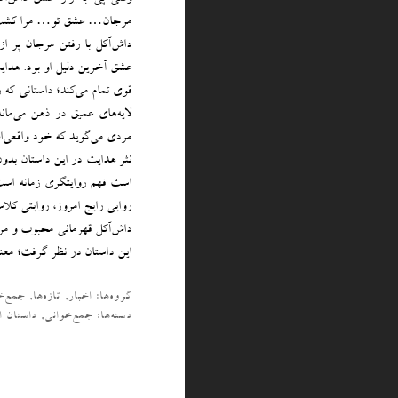
مرجان… عشق تو… مرا کشت»؛ ع
داش‌آکل با رفتن مرجان پر از 
عشق آخرین دلیل او بود. هدایت
قوی تمام می‌کند؛ داستانی که
لایه‌های عمیق در ذهن می‌مان
مردی می‌گوید که خود واقعی‌ا
نثر هدایت در این داستان بدو
است فهم روایتگری زمانه است.
روایی رایج امروز، روایتی کل
داش‌آکل قهرمانی محبوب و مردم
این داستان در نظر گرفت؛ معنا
گروه‌ها:
اخبار
,
تازه‌ها
,
جمع‌خ
دسته‌‌ها:
جمع‌خوانی
,
داستان ا