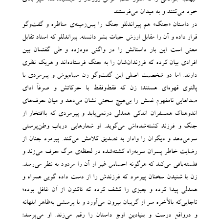
خود می‌کنند و به میدان می‌‌فرستند.
در داستان «جنگ» هم پیراندللو جنگ را پس‌‌زمینه‌ی مناظره و گفت‌وگو
قرار داده و آن را مقابل ارزش حیات بشر دانسته. پیراندللو که استاد تقابل
معنی است این ‌‌بار داستانش را در واگنی دود‌‌زده و طی گفتمان بین
افرادی بیان کرده که فرزندان‌‌شان را به جنگ فرستاده‌‌اند و هریک نظری
دارند. اما دو شخصیت اصلی این گفت‌وگو زن سیاه‌‌پوش و پیرمردی با
پالتوی قهوه‌‌ای هستند: زن که فقط‌وفقط با حرکاتش و صرفاً ادای
صداهایی نامفهوم غمش را بی‌‌هیچ سخنی نشان می‌‌دهد و میان حرف‌‌های
اندوهناک همسفران اندکی همدلی درنمی‌‌یابد و پیرمردی که باافتخار از
جنگ و فرزند کشته‌شده‌‌اش می‌‌گوید. او شعارهایی درباب وطن‌‌پرستی
سرمی‌‌دهد و دیگران را وادار به تصدیق کلامش می‌‌کند. پیرمرد چنان از
رضایت ‌‌خاطر پسران سربه‌راه کشته‌شده در لحظه‌ی مرگ حرف می‌‌زند و
فلسفه‌‌بافی می‌‌کند که هرگونه احساس غیر از آن را مردود به نظر می‌رسد.
زن با شنیدن سخنان پیرمرد که فرزندش را از دست داده گویی همراه و
همدلی پیدا کرده‌‌ و چیزی را کشف کرده که تاکنون از آن غافل بوده؛
تاجایی‌که بالأخره سر از گریبان بیرون می‌‌آورد و با پرسشی به‌ظاهر ابلهانه
و درواقع درست و بنیادین اوج داستان را رقم می‌‌زند. او می‌‌پرسد: