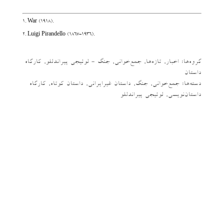
١. War (1918).
٢. Luigi Pirandello (1867-1936).
گروه‌ها:
اخبار
,
تازه‌ها
,
جمع‌خوانی
,
جنگ - لوئیجی پیراندللو
,
کارگاه
داستان
دسته‌‌ها:
جمع‌خوانی
,
جنگ
,
داستان غیرایرانی
,
داستان کوتاه
,
کارگاه
داستان‌نویسی
,
لوئیجی پیراندللو