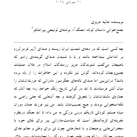
20 جولای 2024
نویسنده: هانیه عزیزی
2
1
جمع‌خوانی داستان کوتاه «جنگ
»، نوشته‌ی لوئیجی پیراندللو
چه کسی است که در دهه‌ی شصت ایران زیسته و صدای آژیر قرمز لرزه
بر اندامش نینداخته باشد و یا با شنیدن صدای گوینده‌ی رادیو که
باهیجان می‌‌گفت شنوندگان عزیز رزمندگان اسلام در فلان عملیات
چنین‌وچنان کرده‌اند، گوش تیز نکرده و این خاطرات را از یاد برده
باشد؟ دراین‌بین اما صدای ناله‌‌های جگرسوز مادرانی که فرزندان‌‌شان را
میان آتش فرستادند تا ابد در گوش تاریخ زنگ خواهد زد؛ چه آنان که
جنازه‌ی‌‌ دلبندان‌‌شان را تحویل گرفتند و چه آن‌‌هایی که حتی راضی به
تکه‌استخوانی بودند و هیچ نصیب‌‌شان نشد. من نیز فرزند همان دوران
سیاه هستم. کودکی تاریکم درس بزرگی به من داد؛ تا ابد جنگ درنظرم
عفریته‌‌ای کریه‌‌المنظر است که سیاست‌‌مدارانی پیر برای بقای خود با
سخنرانی‌‌هایی پرهیجان و با شعارهایی چون تن برای وطن و جانم فدای
میهنم، جوانانی را که هنوز طعم خوش روزگار را نچشیده‌‌اند، سپر بلای