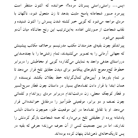
«پس… راستی‌راستی پسرتان مرده؟» خواننده که اکنون منتظر است
پیرمردِ صبور شجاعانه پاسخ مثبت بدهد تا زن متحول شود، ناگهان با
مردی مواجه می‌‌شود که گویی خبر کشته شدن پسرش را اکنون شنیده و
نقاب شجاعت از صورتش افتاده. به‌این‌‌ترتیب این رنج جان‌‌کاه میان آن‌دو
تقسیم می‌‌شود.
پیراندللو چون بقیه‌ی هنرمندان مکتب مدرنیسم برخلاف مکاتب پیشینش
که جهانی آرمانی را به تصویر می‌‌کشیدند، تمام زشتی‌‌ها را با چندصدایی
درراستای هدفی واحد به نمایش می‌‌گذارد؛ گویی او مخاطبش را دربرابر
خطوط کج‌‌و‌‌معوج تابلوهای پیکاسو برای دیدن حقایق تلخ قرار می‌‌دهد تا
بر تمام باورها و آیین‌‌های کمال‌‌گرایانه خط بطلان بکشد. نویسنده از
همان ابتدا با قرار دادن تضادهای بسیار در داستان چون قطار سریع‌‌السیر
و قطار کوچک محلی، زن درشت‌‌اندام دربرابر مردی ریزاندام و کلماتی
چون نصف و دو برابر، موقعیتی طنزآمیز را درمقابل خواننده‌‌اش قرار
می‌‌دهد. او با تقابل تضادها در این موقعیت طنز، هم‌چون داستان «لباس
پادشاه» پرده از حقیقتی تلخ برمی‌‌دارد که همه شجاعت بازگو کردنش را
ندارند، اما در بین جمعیت کسی از آن حرف می‌‌زند؛ حرفی که بقیه در
پس تاریک‌‌خانه‌ی ذهن‌‌شان پنهان کرده بوده‌‌اند.