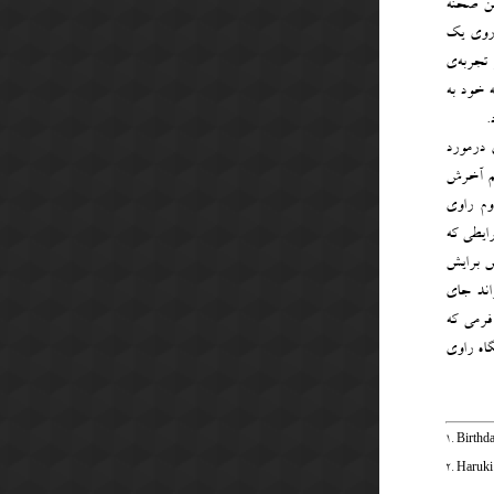
ین صحنه
 روی یک
 تجربه‌ی
ه خود به
.
 درمورد
ونم آخرش
وم راوی
رایطی که
نش برایش
اند جای
فرمی که
گاه راوی
1. Birthd
2. Haruk