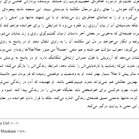
ول گفت‌وگو درمورد خاطره‌ی عجیب‌وغریب زن هستند. نویسنده پردازش خاصی برای ا
اخودآگاه خودش را جای راوی درحال مکالمه با دوستش ببیند. این صحنه مانند پنجره‌ای
گیرد و او را به تماشای خاطره‌ی زن می‌نشاند. او با این تمهید نه‌تنها نور اصلی را بر
لکه به‌وسیله‌ی آن از بیان آرزوی زن طفره می‌رود تا شرایطی را برای خواننده فراهم کند ک
رد؛ فلسفه‌ای که به‌خوبی در بخش آخر داستان ازمیان گفت‌وگوی راوی و زن نمایان می‌شود
ته و انگار می‌خواهد در دل این مکالمه آن را به راوی انتقال دهد. او در پاسخ به راوی
می‌گوید: «جواب سؤالت هم مثبته و هم منفی. احتمالاً من هنوز حالاحالاها زنده‌ام. نمی‌د
نشان می‌دهد که آرزویش با طول عمرش ارتباطی تنگاتنگ دارد. او در پاسخ به پرسش د
، بدون این‌که رضایت یا نارضایتی‌اش را نشان دهد، شرایط زندگی‌اش را بازگو می‌کند؛ ش
ه سال پیش تا حالا بسیار بهتر شده. او به وضعیت و موقعیتی رسیده که قر بودن سپر ماشی
 بهترین حالتش هم نمی‌تواند بدون عیب‌ونقص باشد. او فهمیده که آدم در زندگی نمی‌تو
ود، چون هرکسی برای خوشبختی باید جایگاه خودش را در زندگی پیدا کند. شیوه و 
رده نه‌تنها به‌معنی عمیق فلسفه‌ی زندگی اشاره می‌کند، بلکه با قرار دادن خواننده در جای
این معنی با روایت درگیر می‌کند.
ay Girl (2002).
i Murakami (1949).