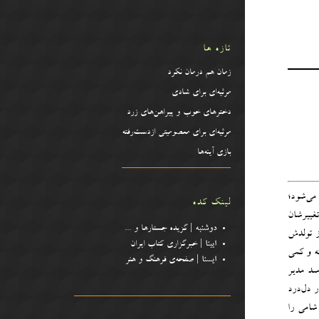
تازه ها
زمان هم درمان نکرد
مرثیه‌ای برای شادی
دخترهای خوب و پیراهن‌‌های زرد
مرثیه‌ای برای معصومیتی ازدست‌رفته
بازی آینه‌ها
می‌شود؛
لینک کده
غییرشان
دوشنبه
| گزیده جستارها و .
..
وز تولدش
ایبنا
| خبرگزاری کتاب ایران
ه و کمی
ایسنا
| صفحه‌ی فرهنگ و هنر
سد مدیر
 دل‌درد
 شامی را