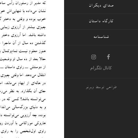
که مدیر از رستوران رأس ساع
صدای دیگران
نشان می‌داده با تنهایی‌اش خ
خوب بوده و وقتی به دختر ‌گ
کارگاه داستان
چیزی بیشتر از آرزوی زیبایی
داشته باشد. اما آرزوی دختر 
شناسنامه
گذشتن ده سال از آن ماجرا ح
هنوز معلوم نیست تمام‌وکمال به
حالا بعد از ده سال او وضع
از دوستش ــ راوی داستان ــ م
کانال تلگرام
انتقال می‌دهد. اما وقتی چیزی
در هاله‌ای از ابهام می‌ماند
طراحی توسط
وبرنو
جای آن بگذارد. به نظر می‌ر
می‌توانسته باشد؟ کسی که در م
و به دنیای بزرگ‌سالی می‌اندا
بوده، چه آرزویی می‌توانسته د
هاروکی موراکامی با آوردن ر
راوی اول‌شخص را به راوی ن