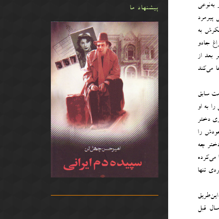
به‌نوعی
پیشنهاد ما
 پیرمرد
فکرش به
اغ جادو
 بعد از
 می‌کند
مت سابق
را به او
زوی دختر
خودش را
دختر چه
 می‌کرده
ردی تنها
ین‌طریق
سال قبل