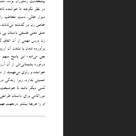
پیشخدمت رستوران بوده، مشغ
در نظر نگرفته تا خواننده ن
دیوار خالی، دست مخاطب را می‌
خاص زن در گذشته می‌تاباند، ب
عمق معنی فلسفی داستان پی بب
زن درس مهمی از آن اتفاق گرف
برآورده شدن یا نشدن آن آرزو 
چی می‌شه.» این پاسخ مبهم 
درمورد پشیمانی‌اش از آن آرزو
خواننده و راوی می‌فهمند از د
اهمیتی ندارد، زیرا زندگی در
کسی دیگر باشد تا خوشبخت ش
موراکامی برای داستان طراحی ک
او را هرچه بیشتر درجهت فهم 