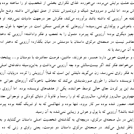
ت هشت برایش می‌برده، می‌خورده. غذای تکراری بخشی از شخصیت او را ‌ساخته بوده و 
وش بوده. اما لباس و سرووضع شیک و تروتمیزش نشان از عمق تنهایی‌اش داشته. وضع مالی
فته هر آرزویی که داشته باشد برآورده می‌کند، فکرش جز درجهت مادیات نمی‌رفته. او 
، باهوشی و پولداری نمی‌رسیده؛ آرزوهایی که هرکسی ممکن است در مواجهه با غول چر
چیز دیگری بوده؛ آرزویی که پیرمرد متمول را به تعجب و فکر وا‌داشته؛ آرزویی که دختر
اضر نیست در صحنه‌ی مرکزی داستان با دوستش در میان بگذارد؛ آرزویی که دختر ادعا
 آن می‌رسد یا نه.
یت و موقعیت خوبی دارد: همسر، دو فرزند، ماشین، فرصت معاشرت با دوستان و… پیشخد
ی‌خواهد فکر کند اگر بیست‌سالش بود چه آرزویی می‌داشت و به‌‌این‌وسیله دغدغه‌ی اصلی 
 به فکر راوی نمی‌رسد، زن می‌گوید دلیلش این است که قبلاً آرزویش را کرده. درپایان، آر
، اما نویسنده داستان را طوری صورت‌بندی می‌کند که مخاطب ناخودآگاه آرزوهای جوانی 
سد این پر کردن جای خالی توسط خواننده، یکی از هدف‌های نویسنده بوده. اما آرزوی 
هم‌ترین سال‌روز تولدش، سال‌روزی که او را رسماً و قانوناً از دنیای کودکی و نوجوانی جدا
خته، مجبور شده بوده سر کار برود، تنها بوده و تنهاکسی که به او تبریک گفته بوده پیرم
اشته باشد؟ آرزویی که با پول و هوش و زیبایی نمی‌شده به آن رسید.
وایتی در دل صحنه‌ی مرکزی، دریچه‌ای به گذشته‌ی شخصیت اصلی داستان می‌گشاید و به‌ا
اظر تبدیل می‌کند. در صحنه‌ی مرکزی داستان دو دوست، یعنی راوی و زنی که ده 