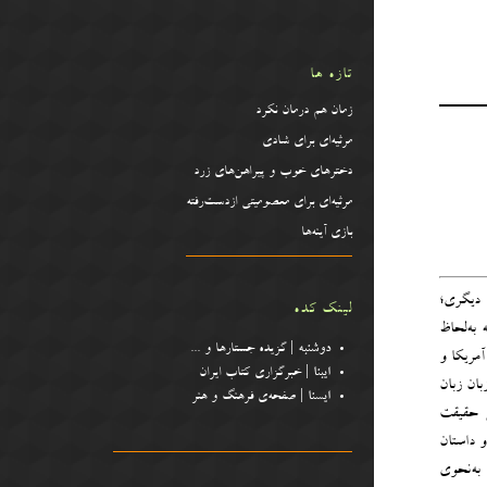
تازه ها
زمان هم درمان نکرد
مرثیه‌ای برای شادی
دخترهای خوب و پیراهن‌‌های زرد
مرثیه‌ای برای معصومیتی ازدست‌رفته
بازی آینه‌ها
 دیگری؛
لینک کده
به‌لحاظ
دوشنبه
| گزیده جستارها و .
..
مریکا و
ایبنا
| خبرگزاری کتاب ایران
بان زبان
ایسنا
| صفحه‌ی فرهنگ و هنر
ی حقیقت
و داستان
 به‌نحوی