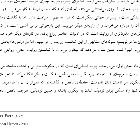
ندگی کرده، از نیش‌شان نمی‌ترسد. اما برای پسر، زنبورها چیزی غریبند: تجربه‌ی درد و 
ر به‌‌جای دلسوزی بی‌اعتنایی می‌کند؛ لحظه‌ای‌ که شکاف میان آن‌ها آشکار می‌شود. پدر 
دگی ا‌ست و پسر از جهانی دیگر است که نیاز به فهم و مراقبت دارد. اما با گذشت زمان
ن را دوباره می‌خواند و از زاویه‌ای دیگر می‌بیند. این بازخوانی نوعی آشتی است. در کن
ل‌های مدرن‌تری از روایت است که در ادبیات معاصر رواج یافته. در کارهای دیگر خود همن
ین‌جا می‌نویسم» نمونه‌های مشابهی از این شکست روایت را می‌بینیم، اما در «زنبورها؛ بخش 
سی‌تر اجرا شده. همن نشان می‌دهد که چطور می‌توان با شکستن روایت خطی، روایتی عمی
رها؛ بخش اول» می‌درخشد پیوند انسانی‌ای‌ است که در سکوت، ناتوانی و اشتباه ساخته می‌
ت درست و فرم‌های شسته‌رفته بهره بگیرد، به بی‌نظمی، شکست و طنز اتکا می‌کند تا تجربه‌ا
دیگری ولو ازمیان زبان نادرست، حافظه‌ی ناقص و گذشته‌ای که نمی‌توان آن را بازآفرید. 
 تنها راه ممکن برای نزدیک‌ شدن به دیگری باشد؛ و همین نزدیکی، هرچند ناقص، نج
es, Part 1 (2002).
andar Hemon (1964).