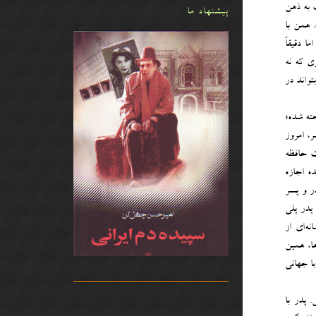
ت به ذهن
پیشنهاد ما
 همن با
ا دقیقاً
ی که نه
تواند در
ته شده؛
ر، امروز
یت حافظه
ده اجازه
ر و پسر
پدر پلی
ه‌ای از
ا، همین
ا جهانی
 پدر با