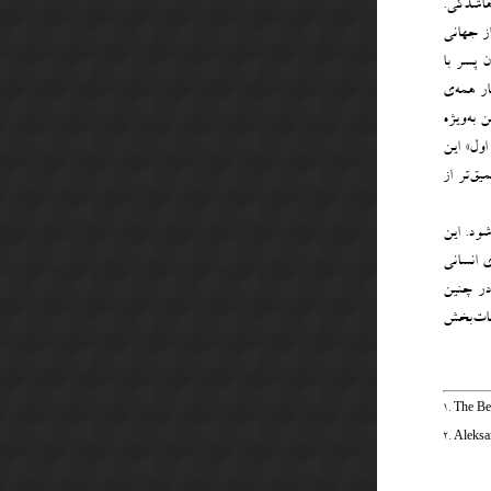
رهاشدگی.
از جهانی
 پسر با
ار همه‌ی
 به‌ویژه
اول» این
ق‌تر از
شود. این
ی انسانی
در چنین
ات‌بخش‌
1. The Be
2. Aleks