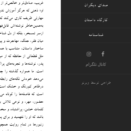
غریب، صادق‌تر و خالص‌تر از ه
صدای دیگران
او؛ ذهنی که هرگز آموزش ندی
مهارتی ظریف کاری می‌کند که ن
کارگاه داستان
به‌همین‌خاطر نوشته‌اش قابل‌
ازسر تمسخر، بلکه از دل شناخت
شناسنامه
میان فقر، جنگ، مهاجرت و پی
ساختار داستان، متناسب با هم
مثل قطعاتی از حافظه که از می
پدر، نوشته‌ها و تجربه‌های پر
کانال تلگرام
است. ما همواره گذشته را چنین
می‌دهد خودش تکه‌های رابطه ر
طراحی توسط
وبرنو
درظاهر کم‌رنگ و خشک است: ن
است که فاصله‌ها را کوتاه می
حضور، مهر، و نوعی تلاش برا
کلمات خشن، پراشتباه، و سخت 
باشد که او را نفهمید و برای
زنبورها در تمام روایت همچو