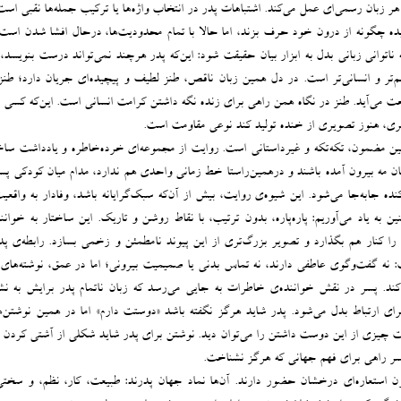
ر زبان رسمی‌ای عمل می‌کند. اشتباهات پدر در انتخاب واژه‌ها یا ترکیب جمله‌ها نقبی اس
ده چگونه از درون خود حرف بزند، اما حالا با تمام محدودیت‌ها، درحال افشا شدن است.
اتوانی زبانی بدل به ابزار بیان حقیقت شود: این‌که پدر هرچند نمی‌تواند درست بنویسد، ام
فهم‌تر و انسانی‌تر است. در دل همین زبان ناقص، طنز لطیف و پیچیده‌ای جریان دارد؛ طنز
 می‌آید. طنز در نگاه همن راهی برای زنده نگه داشتن کرامت انسانی ا‌ست. این‌که کسی ب
ری، هنوز تصویری از خنده تولید کند نوعی مقاومت است.
ین مضمون، تکه‌تکه و غیرداستانی ا‌ست. روایت از مجموعه‌ای خرده‌خاطره و یادداشت ساخ
ان مه بیرون آمده‌ باشند و درهمین‌راستا خط زمانی واحدی هم ندارد، مدام میان کودکی پس
اکنده جابه‌جا می‌شود. این شیوه‌ی روایت، بیش از آن‌که سبک‌گرایانه باشد، وفادار به واقع
 به یاد می‌آوریم: پاره‌پاره، بدون ترتیب، با نقاط روشن و تاریک. این ساختار به خوانن
ا کنار هم بگذارد و تصویر بزرگ‌تری از این پیوند نامطمئن و زخمی بسازد. رابطه‌ی پد
ه گفت‌وگوی عاطفی دارند، نه تماس بدنی یا صمیمیت بیرونی؛ اما در عمق، نوشته‌های 
‌کند. پسر در نقش خواننده‌ی خاطرات به جایی می‌رسد که زبان ناتمام پدر برایش به نشان
ی ارتباط بدل می‌شود. پدر شاید هرگز نگفته باشد «دوستت دارم» اما در همین نوشتن‌ه
چیزی از این دوست داشتن را می‌توان دید. نوشتن برای پدر شاید شکلی از آشتی‌ کردن ب
 پسر راهی برای فهم جهانی که هرگز نشناخت.
ن استعاره‌ای درخشان حضور دارند. آن‌ها نماد جهان پدرند: طبیعت، کار، نظم، و سختی.