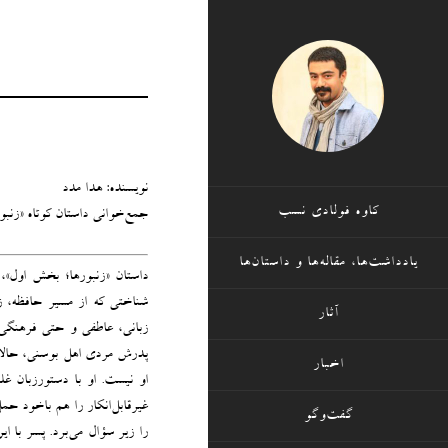
نویسنده: هدا مدد
کاوه فولادی نسب
جمع‌خوانی داستان‌ کوتاه «زنب
یادداشت‌ها، مقاله‌ها و داستان‌ها
داستان «زنبورها؛ بخش اول»
شناختی که از مسیر حافظه، ز
آثار
زبانی، عاطفی و حتی فرهنگی 
پدرش مردی اهل بوسنی، حالا پی
اخبار
او نیست. او با دستورزبان غل
غیرقابل‌انکار را هم باخود حم
گفت‌وگو
را زیر سؤال می‌برد. پسر با ای