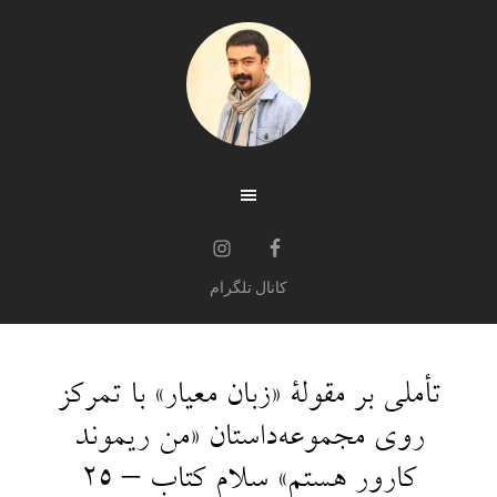
کانال تلگرام
تأملی بر مقولة «زبان معیار» با تمرکز
روی مجموعه‌داستان «من ریموند
کارور هستم» سلام کتاب – 25