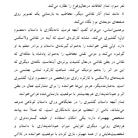
نفر سوم، تمام اتفاقات درحال‌وقوع را نظاره می‌کند.
۴. مانند تمام آثار نقاشی دیگر، مخاطب به بازنمایی یک تصویر روی
صفحه‌ی دوبعدی بوم نگاه می‌کند.
برهمین‌اساس، می‌توان گفت آنچه فرمت نامه‌نگاری با داستان «معصوم
اولِ» گلشیری می‌کند، مشابه کارکردی است که آینه‌ در نقاشی ولاسکس
دارد. اولی نقش خواننده را به‌عنوان گیرنده‌ی داستان و برادر معلم به او
گوشزد می‌کند و دومی نقش مخاطب را به‌عنوان پادشاه یا ملکه‌ای که
نقاش در بطن نقاشی درحال کشیدن پرتره‌‌‌ی آن‌هاست. نکته‌ی دیگری که
این دو اثر را به‌هم نزدیک می‌کند، شباهت کارکرد تماس چشمی در
ندیمه‌های ولاسکس با کارکرد راوی دوم‌شخص در «معصوم اول» گلشیری
است. به‌عبارت‌دیگر، هردوِ این‌ها خواننده را برای مشارکت فعال در بطن
اثر و هم‌ذات‌پنداری هرچه‌بیشتر با موقعیت بازنمایی‌شده فرامی‌خوانند.
تمام آنچه داستان گلشیری را در جایگاهی ورای داستان کوتاهی صرف
می‌نشاند، ناشی از انتخاب فرمت نامه‌نگاری‌ است، که عملاً سه پیامد
مشخص بههمراه دارد: یکی امکان استفاده از طیف گسترده‌تری از
فرم‌های روایی، دیگری افزایش میزان هم‌ذات‌پنداری با داستان و
شخصیت‌هایش و از همه مهم‌تر، بازی کردن با موقعیت خواننده در تلاش