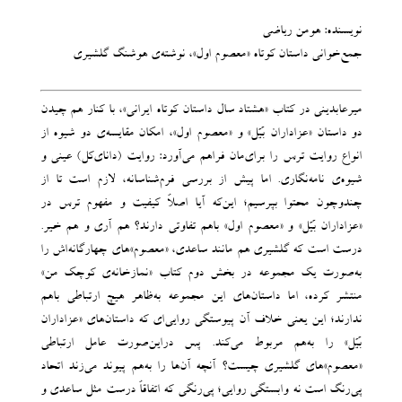
نویسنده: هومن ریاضی
جمع‌خوانی داستان‌ کوتاه «معصوم اول»، نوشته‌ی هوشنگ گلشیری
میرعابدینی در کتاب «هشتاد سال داستان کوتاه ایرانی»، با کنار هم چیدن
دو داستان «عزاداران بَیَل» و «معصوم اول»، امکان مقایسه‌ی دو شیوه از
انواع روایت ترس را برای‌مان فراهم می‌آورد: روایت (دانای‌کل) عینی و
شیوه‌ی نامه‌نگاری. اما پیش از بررسی فرم‌شناسانه، لازم است تا از
چندوچون محتوا بپرسیم؛ این‌که آیا اصلاً کیفیت و مفهوم ترس در
«عزاداران بَیَل» و «معصوم اول» باهم تفاوتی دارند؟ هم آری و هم خیر.
درست است که گلشیری هم مانند ساعدی، «معصوم‌»های چهارگانه‌اش را
به‌صورت یک مجموعه در بخش دوم کتاب «نمازخانه‌ی کوچک من»
منتشر کرده‌، اما داستان‌های این مجموعه به‌ظاهر هیچ ارتباطی باهم
ندارند؛ این یعنی خلاف آن پیوستگی روایی‌ای که داستان‌های «عزاداران
بَیَل» را به‌هم مربوط می‌کند. پس دراین‌صورت عامل ارتباطی
«معصوم‌»های گلشیری چیست؟ آنچه آن‌ها را به‌هم پیوند می‌زند اتحاد
پی‌رنگ است نه وابستگی روایی؛ پی‌رنگی که اتفاقاً درست مثل ساعدی و