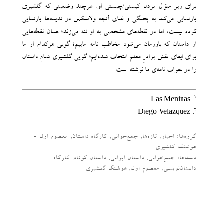
برای زیر سؤال بردن کیستی/چیستی او. هرچند وضعیتی که گلشیری
بازنمایی می‌کند به پختگی و غنای آنچه ولاسکس در ندیمه‌ها بازنمایی
کرده نیست، اما در نقطه‌های مشخصی به او تنه می‌زند؛ همان نقطه‌هایی
از داستان که باورمان می‌شود مخاطب نامه ماییم؛ گویی هرکدام از ما
برای ایفای نقش برادرِ معلم انتخاب شده‌ایم؛ گویی گلشیری تمام داستان
را در جواب نامه‌ی ما نوشته است.
1
. Las Meninas
2
. Diego Velazquez
گروه‌ها:
اخبار
,
تازه‌ها
,
جمع‌خوانی
,
کارگاه داستان
,
معصوم اول -
هوشنگ گلشیری
دسته‌‌ها:
جمع‌خوانی
,
داستان ایرانی
,
داستان کوتاه
,
کارگاه
داستان‌نویسی
,
معصوم اول
,
هوشنگ گلشیری