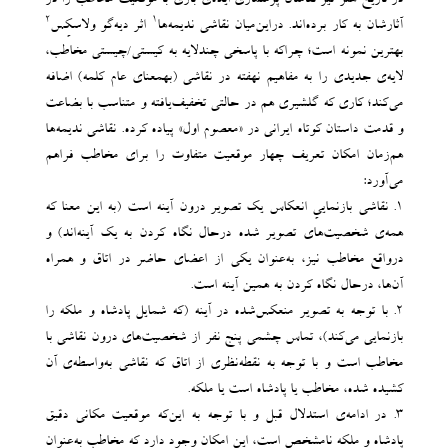
2
1
آثارشان به کار برده‌اند. دراین‌میان نقاشی ندیمه‌ها
اثر دیه‌گو ولاسکِس
بهترین نمونه‌ است؛ چراکه با پاسخی چندلایه به کیستی/چیستی مخاطب،
لایه‌ی جدیدی را به مفاهیم نهفته در نقاشی (بهمعنای عام کلمه) اضافه
می‌کند؛ کاری که گلشیری هم در حالتی تخفیف‌یافته و متناسب با بضاعت
و قدمت داستان کوتاه ایرانی در «معصوم اول» پیاده کرده. نقاشی ندیمه‌ها
هم‌زمان امکان تعریف چهار موقعیت متفاوت را برای مخاطب فراهم
می‌آورد:
۱. نقاشی بازنماییِ انعکاس یک تصویر درون آینه است (به این معنا که
همه‌ی شخصیت‌های تصویر شده درحال نگاه کردن به یک آینه‌اند) و
درواقع مخاطب نیز، به‌عنوان یکی از اعضای حاضر در اتاق و همراه
آن‌ها، درحال نگاه کردن به همین آینه است.
۲. با توجه به تصویر منعکس‌شده در آینه (که شمایل پادشاه و ملکه را
بازنمایی می‌کند)، تماس ‌چشمی پنج نفر از شخصیت‌های درون نقاشی با
مخاطب است و با توجه به نقطه‌‌نظری از اتاق که نقاشی به‌واسطه‌ی آن
کشیده شده، مخاطب یا پادشاه است یا ملکه.
۳. در ادامه‌ی استدلال قبل و با توجه به این‌که موقعیت مکانی دقیق
پادشاه و ملکه نامشخص است، این امکان وجود دارد که مخاطب به‌عنوان