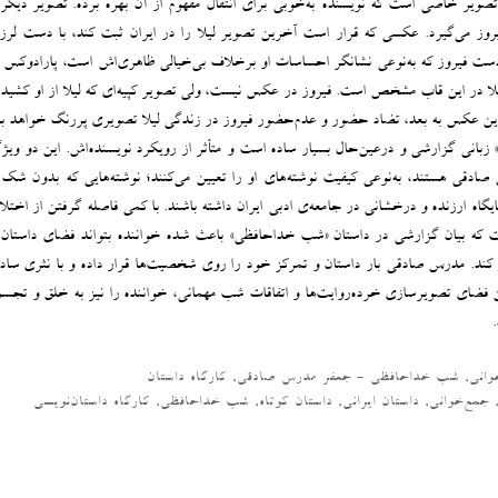
صویر خاصی است که نویسنده به‌خوبی برای انتقال مفهوم از آن بهره برده‌. تصویر دیگر
 می‌گیرد. عکسی که قرار است آخرین تصویر لیلا را در ایران ثبت کند، با دست لرزا
دست فیروز که به‌نوعی نشانگر احساسات او برخلاف بی‌خیالی ظاهری‌اش است، پارادوکس
یلا در این قاب مشخص است. فیروز در عکس نیست، ولی تصویر کپیه‌ای که لیلا از او کشیده 
 عکس به ‌بعد، تضاد حضور و عدم‌حضور فیروز در زندگی لیلا تصویری پررنگ خواهد بو
بانی گزارشی و درعین‌حال بسیار ساده است و متأثر از رویکرد نویسنده‌اش. این دو ویژگ
ادقی هستند، به‌نوعی کیفیت نوشته‌های او را تعیین می‌کنند؛ نوشته‌هایی که بدون شک ب
جایگاه ارزنده و درخشانی در جامعه‌ی ادبی ایران داشته باشند. با کمی فاصله گرفتن از اختل
 که بیان گزارشی در داستان «شب خداحافظی» باعث شده خواننده بتواند فضای داستان 
کند. مدرس صادقی بار داستان و تمرکز خود را روی شخصیت‌ها قرار داده و با نثری ساده
 فضای تصویرسازی خرده‌روایت‌ها و اتفاقات شب مهمانی، خواننده را نیز به خلق و تجسم
وانی
,
شب خداحافظی - جعفر مدرس صادقی
,
کارگاه داستان
جمع‌خوانی
,
داستان ایرانی
,
داستان کوتاه
,
شب خداحافظی
,
کارگاه داستان‌نویسی