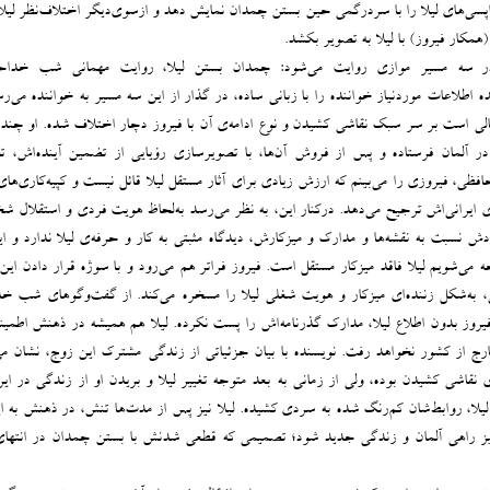
اپسی‌های لیلا را با سردرگمی حین بستن چمدان نمایش دهد و ازسوی‌دیگر اختلاف‌نظر لیلا 
(همکار فیروز) با لیلا به تصویر بکشد.
ر سه مسیر موازی روایت می‌شود: چمدان بستن لیلا، روایت مهمانی شب خداح
ه اطلاعات موردنیاز خواننده را با زبانی ساده، در گذار از این سه مسیر به خواننده می‌رسا
 است بر سر سبک نقاشی کشیدن و نوع ادامه‌ی آن با فیروز دچار اختلاف شده‌. او چند ن
ر آلمان فرستاده و پس از فروش آن‌ها، با تصویرسازی رؤیایی از تضمین آینده‌اش، ت
ی، فیروزی را می‌بینم که ارزش زیادی برای آثار مستقل لیلا قائل نیست و کپیه‌کاری‌های 
ی ایرانی‌اش ترجیح می‌دهد. درکنار این، به ‌نظر می‌رسد به‌لحاظ هویت فردی و استقلال ش
 نسبت به نقشه‌ها و مدارک و میزکارش، دیدگاه مثبتی به کار و حرفه‌ی لیلا ندارد و ای
می‌شویم لیلا فاقد میزکار مستقل است. فیروز فراتر هم می‌رود و با سوژه قرار دادن این
، به‌شکل زننده‌ای میزکار و هویت شغلی لیلا را مسخره می‌کند. از گفت‌وگوهای شب خ
ز بدون اطلاع لیلا، مدارک گذرنامه‌اش را پست نکرده‌. لیلا هم همیشه در ذهنش اطمینا
ارج از کشور نخواهد رفت. نویسنده با بیان جزئیاتی از زندگی مشترک این زوج، نشان می
ی نقاشی ‌کشیدن بوده، ولی از زمانی به بعد متوجه تغییر لیلا و بریدن او از زندگی در ای
 لیلا، روابط‌شان کم‌رنگ شده به سردی کشیده. لیلا نیز پس از مدت‌ها تنش، در ذهنش به ا
یز راهی آلمان و زندگی جدید شود؛ تصمیمی که قطعی شدنش با بستن چمدان در انتهای