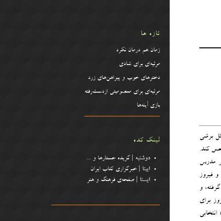
تازه ها
زمان هم درمان نکرد
مرثیه‌ای برای شادی
دخترهای خوب و پیراهن‌‌های زرد
مرثیه‌ای برای معصومیتی ازدست‌رفته
بازی آینه‌ها
ثل برشی
لینک کده
حس کند.
دوشنبه
| گزیده جستارها و .
..
فر مدرس
ایبنا
| خبرگزاری کتاب ایران
 و فیروز
ایسنا
| صفحه‌ی فرهنگ و هنر
رفته، و
وز برای
انتخابی