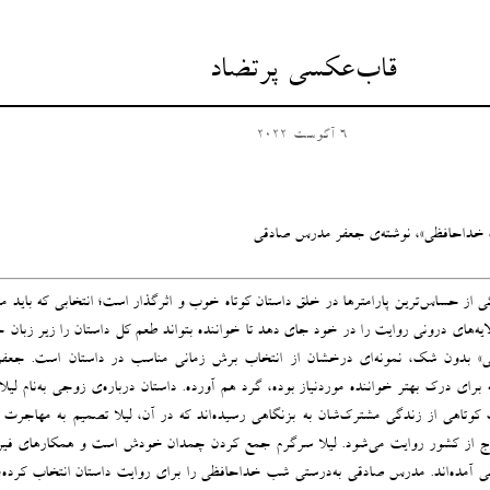
قاب‌عکسی پرتضاد
6 آگوست 2022
ب خداحافظی»، نوشته‌ی جعفر مدرس صادقی
از حساس‌ترین پارامترها در خلق داستان‌ کوتاه خوب و اثرگذار است؛ انتخابی که باید م
ایه‌های درونی روایت را در خود جای دهد تا خواننده بتواند طعم کل داستان را زیر زبان 
ی» بدون ‌شک، نمونه‌ای درخشان از انتخاب برش زمانی مناسب در داستان است. جع
برای درک بهتر خواننده موردنیاز بوده، گرد هم آورده‌. داستان درباره‌ی زوجی به‌نام‌ لیلا
اهی از زندگی مشترک‌شان به بزنگاهی رسیده‌اند که در آن، لیلا تصمیم به مهاجرت گ
رج از کشور روایت می‌شود. لیلا سرگرم جمع ‌کردن چمدان خودش است و همکارهای فیر
ی آمده‌اند. مدرس صادقی به‌درستی شب خداحافظی را برای روایت داستان انتخاب کرده‌؛ 