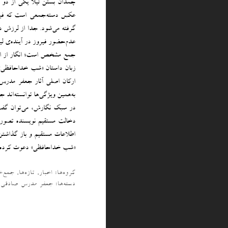
چمدان بستن لیلا یکی از دو ت
عکس دسته‌جمعی است که فیروز
گرفته می‌شود. جدا از لرزش 
عدم‌حضور فیروز در آینده‌ی ل
جمع مشخص است؛ انگار از این
زبان داستان «شب خداحافظی» ز
ارکان اصلی آثار جعفر مدرس ص
به‌همین ویژگی‌ها توانسته‌اند 
در سبک نگارش، می‌توان گفت
دخالت مستقیم نویسنده تصور 
اطلاعات مستقیم و باز گذاشتن
«شب خداحافظی» دعوت کرده.
گروه‌ها:
اخبار
,
تازه‌ها
,
جمع‌خ
دسته‌‌ها:
جعفر مدرس صادقی
,