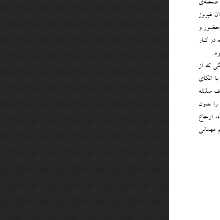
 صحنه‌ی
ن فیروز
 حضور و
در کنار
د.
ی که از
ا اتکای
اف سلیقه
را بدون
، ارجاع
 مهمانی