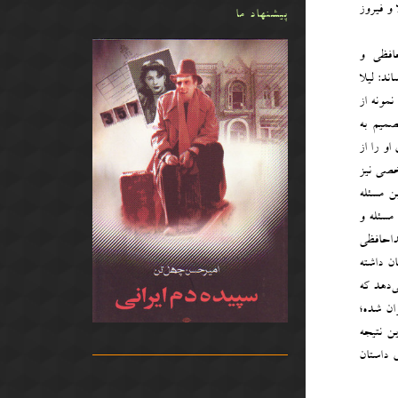
و فیروز
پیشنهاد ما
افظی و
ند: لیلا
مونه از
صمیم به
او را از
خصی نیز
ن مسئله
 مسئله و
داحافظی
ن داشته
‌دهد که
ران شده؛
ین نتیجه
 داستان