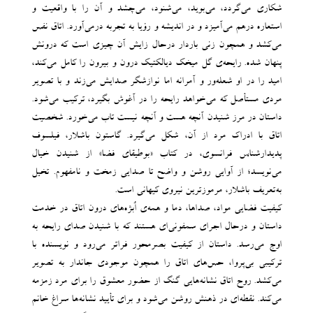
شکاری می‌گردد، می‌بوید، می‌شنود، می‌چشد و آن را با واقعیت و
استعاره درهم می‌آمیزد و در اندیشه و رؤیا به تجربه درمی‌آورد. اتاق نفس
می‌کشد و همچون زنی باردار درحال زایش آن‌ چیزی است که درونش
پنهان شده. رایحه‌‌ی گل میخک دیالکتیک درون و بیرون را کامل می‌‌کند،
امید را در او شعله‌ور و آمرانه اما نوازشگر صدایش می‌زند و با تصویر
مردی مستأصل که می‌‌خواهد رایحه‌‌ را در آغوش بگیرد، ترکیب می‌‌شود.
داستان در مرز شنیدن آنچه هست و آنچه نیست تاب می‌‌خورد. شخصیت
اتاق با ادراک مرد از آن، شکل می‌‌گیرد. گاستون باشلار، فیلسوف
پدیدارشناس فرانسوی، در کتاب «بوطیقای فضا» از شنیدن خیال
می‌نویسد؛ از آوایی روشن و واضح تا صدایی زمخت و نامفهوم. تخیل
به‌تعریف باشلار، مرموزترین نیروی کیهانی است.
کیفیت فضایی مواد، صداها، دما و همه‌‌ی اُبژه‌‌های درون اتاق در خدمت
داستان و درحال اجرای سمفونی‌‌ای هستند که با شنیدن صدای رایحه به
اوج می‌‌رسد. داستان از کیفیت بصر‌‌محور فراتر می‌‌رود و نویسنده با
ترکیبی بی‌پروا، حس‌های اتاق را همچون موجودی جاندار به تصویر
می‌کشد. روح اتاق نشانه‌هایی گنگ از حضور معشوق را برای مرد زمزمه
می‌کند. نقطه‌ای در ذهنش روشن می‌شود و برای تأیید نشانه‌ها سراغ خانم