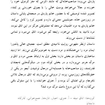
پاردی می‌رود؛ صاحب‌خانه‌ای که مانند «کرمی که مغز گردوی خود را
خورده و حالا می‌خواهد پوست ‌‌خالی را با چیزی خوردنی پر کند»،
تصویر شده؛ توصیفی که با حضور خانم پاردی در صحنه‌‌ی پایانی داستان
در زیرزمین خانه، هم‌‌نشینی معنی‌ای دارد و تصویر کرم را کامل می‌‌کند.
خانم پاردی به مرد اطمینان می‌‌دهد که معشوقش هرگز در این اتاق نبوده.
مرد نا‌‌امید به اتاقش می‌‌خزد، رایحه گم می‌‌شود، اتاق می‌‌میرد و تمامی
نشانه‌‌ها از دست می‌‌روند.
داستان ازنظر مفهومی روایت نا‌‌امیدی مطلق است. جعبه‌‌ی خالی پاندورا
ایمان مرد را می‌‌خشکاند و مرد دست به خودویرانگری می‌‌زند. اما ازدید
ساختاری داستان دو بخش دارد: بخش اول به ارتباط حسی مرد و اتاق و
مرگ هردو می‌‌پردازد و در بخش کوتاه دوم در دیالوگ‌‌هایی نه‌‌چندان
قدرتمند، زن صاحب‌خانه با همسایه‌‌اش درحال نوشیدن آبجو در یکی از
خلوتگاه‌‌های زیرزمینی، پرده از دروغی برمی‌‌دارند که اتاق درحال تلاش
نافرجام برای افشای آن بوده و اُ. هنری خواننده را با این سئوال باقی
می‌‌گذارد که آیا این دروغ باعث مرگ مرد شد؟
گروه‌ها:
اتاق مبله - اُ. هنری
,
اخبار
,
تازه‌ها
,
جمع‌خوانی
,
کارگاه
داستان