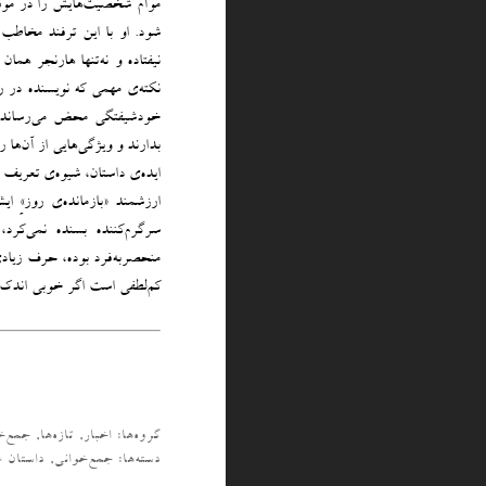
موآم شخصیت‌هایش را در موقعی
شود. او با این ترفند مخاطب 
نیفتاده و نه‌تنها هارنجر هم
نکته‌ی مهمی که نویسنده در 
خودشیفتگی محض می‌رساند. ا
بدارند و ویژگی‌هایی از آن‌ها 
ایده‌ی داستان، شیوه‌ی تعریف 
ارزشمند «بازمانده‌ی روز»ِ 
سرگرم‌کننده‌ بسنده نمی‌کر
منحصربه‌فرد بوده، حرف زیادی 
کم‌لطفی است اگر خوبی اندک ای
گروه‌ها:
اخبار
,
تازه‌ها
,
جمع‌خ
دسته‌‌ها:
جمع‌خوانی
,
داستان غ