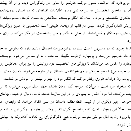
می‌پردازد که خواننده تصور می‌کند هارنجر را جایی در زندگی‌اش دیده و از آن بیشتر،
آم در ساختن شخصیتش به بیراهه نمی‌رود و اطلاعات اضافه‌ای که درراستای درون‌مایه‌ی
جر به‌قدری نکته‌سنج و مرتب است که انگار نویسنده خط‌کشی به دست گرفته، خصوصیات ا
برایش اندازه‌گیری کرده، سپس در قالب او ریخته. طبیعی است شخصیتی با چنین ویژگی‌های
متین، درستکار و قابل‌اعتماد. او حتی به ظاهر و سن‌ پیشخدمت نیز فکر می‌کند و برای هر
د.
واهد با چیزی که در دسترس اوست بسازد، دراین‌صورت احتمال زیادی دارد که به‌نوعی به خو
داد هارنجر می‌رسد و پریچارد ازطرف نگهبان ساختمان به او معرفی می‌شود. نویسنده 
یچارد را مقابل هم می‌نشاند تا ویژگی‌های شخصیت دوم روایتش را نیز برای مخاطبش رو
 و حرف می‌زند، هم خودش و هم خواننده‌ی داستان بهتر متوجه می‌شوند که زن همان پ
ه. زن درادامه طوری رفتار می‌کند که انگار مرد را بهتر و بیشتر از خودش می‌شناسد.
که دلخواه مرد است و بی‌آن‌که متوجه گذر زمان باشد، چهار سال سپری می‌شود؛ تا این
ف می‌کنند، اما مرد آن‌قدر به چهره‌ی او در این سال‌ها عادت کرده، دنبال تراشیدن بهانه‌ا
خواهد، چیز دیگری از او نبیند. نقطه‌عطف داستان در شبی اتفاق می‌افتد که رابطه‌ی ج
. حالا این ریچارد است که فرداصبح نگران تغییر رفتار پریچارد و درگیر این مسئله می
ا ورود زن به اتاق‌خوابش متوجه می‌شود هیچ دگرگونی‌ای رخ نداده؛ آن‌طورکه به خیالش
ش نبوده.