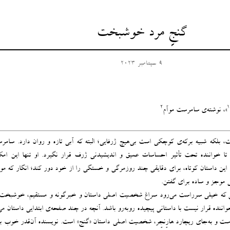
گنجِ مرد خوشبخت
9 سپتامبر 2023
2
1
»، نوشته‌ی سامرست موآم
، بلکه شبیه برکه‌ی کوچکی است بی‌هیچ ژرفایی؛ البته که آبی تازه و روان دارد. سامر
ا خواننده تحت تأثیر احساسات عمیق و اندیشیدنی ژرف قرار نگیرد. او تنها این امکا
این داستان کوتاه، برای دقایقی چند روزمرگی و خستگی را از خود دور کند؛ انگار که مو
 موجز و ساده‌ برای گفتن.
هی که خیلی سرراست می‌رود سراغ شخصیت اصلی داستان و خبرگونه و مستقیم، خوشبخت 
خواننده قرار نیست با داستانی پیچیده‌ رو‌به‌رو باشد. آنچه در چند صفحه‌ی ابتدایی داستان می
 و به‌جای ریچارد هارِنجِر، شخصیت اصلی داستان «گنج» است. نویسنده آن‌قدر خوب ب