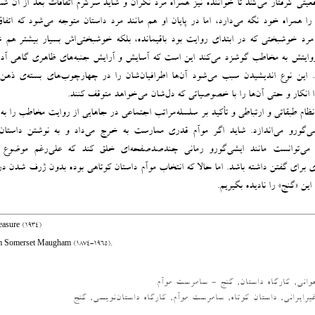
تی گرفتار می‌کند تا خواننده نیز ‌همراه مرد نگران و شاید سرگرم اتفاقات بعد از آن ش
را همراه خود نگه می‌دارد، اما در پایان او هم مانند مرد داستان متوجه می‌شود که اتف
ان مرد خوشبختی که در ابتدای روایت بود باقیمانده، بلکه خوشبختی‌اش بسیار بیشتر هم شد
روایتش به مخاطب گوشزد می‌کند این است که آسایش و آرایش جنبه‌های ظاهری گاهی آدم‌ه
ین نوع اندیشیدن سبب می‌شود آن‌ها اطرافیان‌شان را در چهارچوب‌های بسته‌ی ذهن‌
را انکار و حتی آن‌ها را با خصوصیاتی که دل‌شان می‌خواهد متوقف کنند.
نظام طبقاتی و ارتباطی و تأکید بر سلسله‌مراتب اجتماعی در جاهایی از روایت مخاطب را به 
ایشی‌گورو می‌اندازد. شاید اگر موآم قدری ممارست به خرج می‌داد و به نوشتن داستان
د، می‌توانست مانند ایشی‌گورو رمانی چندصدصفحه‌ای خلق کند که علی‌رغم موضوع 
برای گفتن داشته باشد. اما حالا که انتخاب موآم داستان کوتاهی بوده بدون ژرف شدن در 
ن «گنج» را نادیده بگیریم.
easure (1934)
am Somerset Maugham (1874-1965).
وانی
,
کارگاه داستان
,
گنج - سامرست موآم
یرایرانی
,
داستان کوتاه
,
سامرست موآم
,
کارگاه داستان‌نویسی
,
گنج