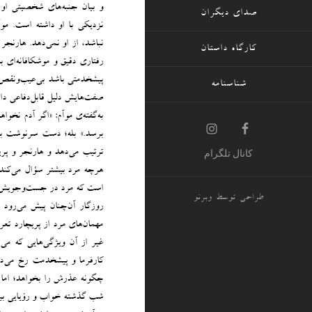
و بیان جنبه‌های شخصیتی او 
صدای دیگران
نزدیکی با او داشته است. مو
نباشد، از او نمی‌دهد. هارن
کارگاه داستان
رفتاری دقیق و موشکافانه‌ای 
پیشخدمتی باشد بی‌عیب‌ونقص، 
شناسنامه
صفت‌هایش دلیل قابل‌دفاعی دار
به‌گفته‌ی موآم: «اگر آدم نخ
برسد.» بله؛ دست سرنوشت به 
ترتیب می‌دهد و هارنجر و پر
کانال تلگرام
هرچه مرد بیشتر سؤال می‌کند
است که مرد در جست‌وجویش بود
طراحی توسط
وبرنو
روزگار آن‌چنان پیش می‌رود 
مهمان‌های مرد از پریچارد تعری
غیر از آن ویژگی‌هایی که می‌
کارفرما و پیشخدمت رخ می‌دهد
چگونه عذرش را بخواهد؛ اما ب
شب گذشته خواب و رؤیایی بی