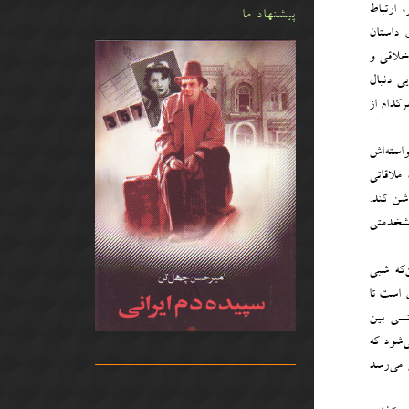
 ارتباط
پیشنهاد ما
 داستان
خلاقی و
ی دنبال
کدام از
استه‌اش
ملاقاتی
شن کند.
یشخدمتی
‌که شبی
ی است تا
نسی بین
‌شود که
 می‌رسد