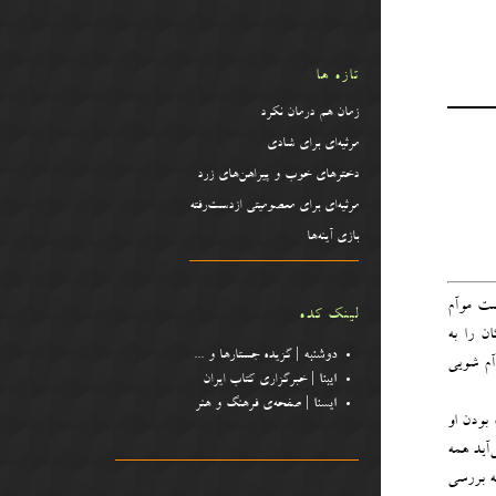
تازه ها
زمان هم درمان نکرد
مرثیه‌ای برای شادی
دخترهای خوب و پیراهن‌‌های زرد
مرثیه‌ای برای معصومیتی ازدست‌رفته
بازی آینه‌ها
ست موآم
لینک کده
ن را به
دوشنبه
| گزیده جستارها و .
..
آم شویی
ایبنا
| خبرگزاری کتاب ایران
ایسنا
| صفحه‌ی فرهنگ و هنر
بودن او
‌آید همه
ه بررسی