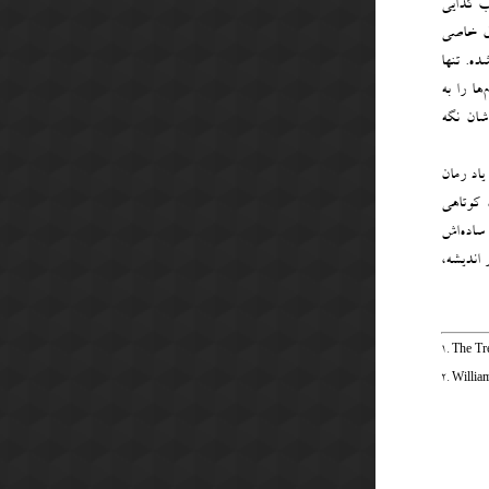
ب کذایی
اق خاصی
ه. تنها
ا را به
شان نگه
یاد رمان
 کوتاهی
ساده‌اش
اندیشه‌،
1. The Tr
2. Willi