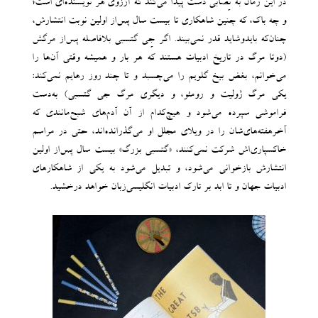
در این رمان به نِصابی دست پیدا می‌کند که آرزوی هر نویسنده‌ای است؛
و چه باک، که چنین شاهکاری تا بیست سال پس‌از اولین نوبت انتشارش،
چنان‌که بایدوشاید قدر نمی‌بیند. اگر جِی گتسبی بلافاصله پس‌از مرگش
(دوتا مرگ در تاریخ ادبیات هستند که هر بار و همیشه وقتی آن‌ها را
می‌خوانم، بغض بیخ گلویم را می‌چسبد و تا چند روز رهایم نمی‌کند:
یکی مرگ ژولیت و رومئو، و دیگری مرگ جی گتسبی) به‌دست
فراموشی سپرده می‌شود و هیچ‌کدام از آن آدم‌های شبح‌مانندی که
آخرهفته‌های‌شان را در ویلای مجلل او می‌گذرانده‌اند، حتی در مراسم
خاکسپاری‌اش شرکت نمی‌کنند، «گتسبی بزرگ» بیست سال پس‌از اولین
انتشارش بازخوانی می‌شود، و تبدیل می‌شود به یکی از شاهکارهای
ادبیات جهان و تا ابد بر تارک ادبیات انگلیسی‌زبان خواهد درخشید.