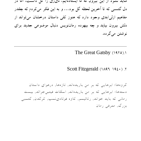
شاید نشود از این بیرون که ما ایستاده‌ایم، دی‌زی را گل دانست، اما در
دل گتسبی که تا آخرین لحظه گل بود… و به این فکر می‌کردم که چقدر
مفاهیم ازلی‌ابدی وجود دارد که هنوز کلی داستان درخشان می‌تواند از
دلش بیرون بیاید و چه بیهوده رمان‌نویس دنبال موضوعی جدید برای
نوشتن می‌گردد.
1.(The Great Gatsby (1925
2. (Scott Fitzgerald (1896-1940
گروه‌ها:
ابرهایی که بر من باریده‌اند
,
تازه‌ها
,
درهوای داستان
دسته‌‌ها:
ابرهایی که بر من باریده‌اند
,
اسکات فیتس‌جرالد
,
بیست
رمانی که باید خواند
,
رئالیسم
,
کاوه فولادی‌نسب
,
کرگدن
,
گتسبی
بزرگ
,
معرفی رمان