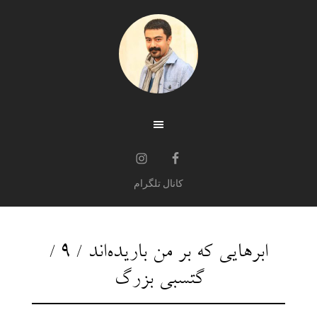
کانال تلگرام
ابرهایی که بر من باریده‌اند / ۹ /
گتسبی بزرگ