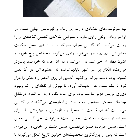
چه سرنوشت‌های متضادی دارند این رمان و قهرمانش. جایی هست در
اواخر رمان -وقتی راوی دارد با همراهی نقالانه‌ی گتسبی گذشته‌ی او را
روایت می‌کند- که گتسبی جوان مفلوک دارد از شهر محل سکونت
معشوقش، دِی‌زی، دور می‌شود. راوی می‌گوید: «خط‌آهن پیچ خورد و
اکنون قطار از خورشید دور می‌شد و در آن حال که خورشید پایین‌تر
می‌رفت، انگار بر سر شهر ناپدید‌شونده که معشوقه‌اش در آن نفس
کشیده بود، دست تبرک می‌کشید. گتسبی از روی اضطرار دستش را دراز
کرد تا یک مشت هوا به‌چنگ آورد، تا جزئی از نقطه‌ای را که وجود
دی‌زی برایش عزیز ساخته بود، برای خود نگاه دارد. اما اکنون درمقابل
چشمان محوش همه‌چیز به ‌سرعت زیاده‌ازحدی می‌گذشت و گتسبی
می‌دانست که آن قسمت از ماجرا را، تازه‌ترین و بهترینش را، برای
همیشه از دست داده است.» همین است؛ سرنوشت جی گتسبی همین
است، همین حرمان، همین بی‌نصیبی، همین مشت پُرازخالی. و این‌طوری
است که یکی از بزرگ‌ترین شخصیت‌های خیالین تاریخ شکل می‌گیرد؛ با