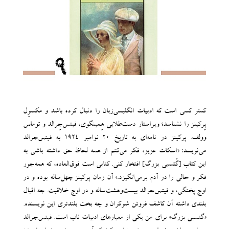
کمتر کسی است که ادبیات انگلیسی‌زبان را دنبال کرده باشد و مکسوِل
پِرکینز را نشناسد؛ ویراستار دست‌طلایی هِمینگوی، فیتس‌جِرالد و توماس
وولف. پرکینز در نامه‌ای به تاریخ ۲۰ نوامبر ۱۹۲۴ به فیتس‌جرالد
می‌نویسد: «اسکات عزیز، فکر می‌کنم از همه لحاظ حق داشته باشی به
این کتاب [گَتسبی بزرگ] افتخار کنی. کتابی است فوق‌العاده، که همه‌جور
فکر و حالی را در آدم برمی‌انگیزد.» آن زمان پرکینز چهل‌ساله بوده و در
اوج پختگی، و فیتس‌جرالد بیست‌وهشت‌ساله و در اوج خلاقیت. چه اقبال
بلندی داشته آن کاشف فروتن شوکران و چه بخت بلندتری این نویسنده.
«گتسبی بزرگ» برای من یکی از معیارهای ادبیات ناب است. فیتس‌جرالد