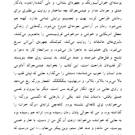
پوسته‌ای خوش‌آب‌ورنگ و چهره‌ای بشاش،‌ و دلی آکنده‌ازاندوه، یادگار
عشق و حرمان مدام. و فیتس‌جرالد چه ساختار و روایت بی‌نظیری برای
رمانش طراحی کرده. بهت و تحسینم برایش تمامی ندارد. کهنه هم
نمی‌شود. رمان در آرامشی حومه‌ای شروع می‌شود، رگه‌هایی از زندگی
مجلل امریکایی و خوشی و سرخوشی قرن‌بیستمی را به‌تصویر می‌کشد،
دلبری‌های عاشقانه را روایت می‌کند، کم‌کمک چهره‌ی آبی‌اش سرخ
می‌شود، پای خشونت به ماجرا باز می‌شود، و سرانجام کار به دعوا و
تشنج و قتل‌های غیرعمد و عمد می‌کشد. بد نیست روی جلد بنویسند
اگر قلب‌تان ناراحت است، این کتاب را نخوانید. فیتس‌جرالد آناتومی
بدن انسان را خوب می‌شناسد؛ دستش را می‌گذارد جایی که تپش قلب را
بالا می‌برد؛ بالاتر، بالاتر، و درنهایت: بنگگگگ. انفجار بزرگ رخ می‌دهد
و راوی جایی در اوج، انگار می‌گوید بس است، دیگر بیا بیرون و نفسی
عمیق بکش، داستان تمام شد. یکی از بارهایی که «گتسبی بزرگ» را
می‌خواندم، توی کافه‌ای نشسته بودم. کافه‌چی ترانه‌ی «برگ خزان» را
گذاشته بود، و من که حوالی پایان رمان رسیده بودم، ترانه هم رسیده بود
به جایی که خواننده می‌خواند: «رفت آن گل من از دست، با خار و خسی
پیوست، من ماندم و صد خار ستم، وین پیکر بی‌جان…» این درست که