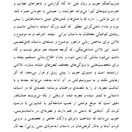
ضرب‌آهنگ خوب و زبان غنی اما گاه گزارشی و ماجراهای جذاب و
خرده‌روایت‌های گیرا می‌تواند خواننده را حسابی با خودش همراه کند.
او این توانایی را دارد که با عمل‌ها و کنش‌های عینی داستان‌هایش را پیش
ببرد و به‌دام ذهنی‌گرایی مطلق -که آفت بزرگ ادبیات داستانی ماست و
ریشه‌ی کم‌اقبالی مخاطبان به داستان ایرانی- نیفتد. اشراف او به موضوع و
تلاش برای ساختن زبانی درخور موضوع و مسئله‌ی داستان قابل‌تحسین
است. این تلاش صادقی‌بیگی، که گرچه همیشه هم موفق نیست و گاه
باعث می‌شود بیانش گزارشی شود و به‌دام اطلاع‌رسانیِ مستقیم بیفتد و
برای شخصیت‌هایی با ویژگی‌های مختلف لحن‌های مشابه بسازد، تلاشی
ارزشمند است و مسیری خوب را پیشِ‌ روی او قرار می‌دهد، که اگر
رهایش نکند و به سیروسلوکش در آن ادامه بدهد، می‌تواند بعدها و با
انباشت تجربه، او را به مقصدی درخشان برساند؛ مقصدی که در ادبیات
داستانی ما کمتر دیده و تجربه شده. او وقتی از باله می‌نویسد همان‌قدر
دقیق است که موقع نوشتن از نصب صاعقه‌گیر یا کباب‌زنی یا درست
کردن گز. آن‌هایی که دستی در قلم دارند و تجربه‌ای در داستان‌نویسی،
خوب می‌دانند که شناخت دایره‌ی واژگان خاص و تخصصی و درونی
کردن آن‌ها و به‌کار گرفتن‌شان در داستان (به‌منزله‌ی متنی روایی) چه کار