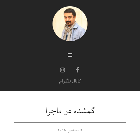
کانال تلگرام
گمشده در ماجرا
9 دسامبر 2019