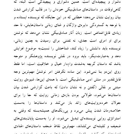
دشوار و پیچیده‌ای است. همین دشواری و پیچیدگی است البته، که
گاهی‌اوقات در داستان‌های صادق‌بیگی خودش را در قالب گزارشی شدن
بیان روایت نشان می‌دهد؛ خطایی که در این جایگاه که نویسنده ایستاده و
با توجه به گستردگی دایره‌ی واژگان و غنای زبانی داستان‌هایش، تا حد
زیادی قابل‌اغماض است. زبان آثار صادق‌بیگی نشان می‌دهد که نوشتن
برای او امری است جدی، نه تفننی. برای رسیدن به چنین زبانی،
نویسنده باید دانشش را زیاد کند، شناختش را نسبت‌به موضوع افزایش
دهد و به‌عبارت‌دیگر، باید برود در نقش نویسنده-پژوهشگر و متوجه
باشد که داستان گرچه به‌شدت وام‌دار خیال و خلاقیت است، اما فقط
روی این‌دو بنا نمی‌شود. این ساده نگرفتن امر نوشتنْ مهم‌ترین وجه
قابل‌تقدیر در منش ادبی صادق‌بیگی است. با همه‌ی این‌ها، شیوه‌ی روایت
مبتنی بر نقالی (گفتن و نه نشان دادن) که باعث گزارشی شدن بیان
داستان‌ها می‌شود، طولانی بودن بازه‌ی زمانی روایت که جا را برای
جولان خرده‌روایت‌های زائد باز می‌کند و داستان‌ها را به‌سمت
خلاصه‌رمان شدن پیش می‌برد و پی‌رنگ‌های همیشه‌بسته که وقتی به
استراتژی روایی نویسنده‌ای تبدیل می‌شود، او را به‌سمت پایان‌بندی‌های
ضعیف و کلیشه‌ای می‌کشاند، مهم‌ترین نقاط ضعف داستان‌های «قنادی