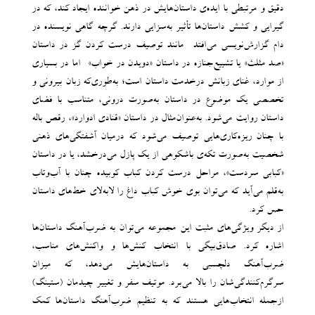
دقیق و مرتبطی با ایده‌ی داستان‌هایش‌ در ذهن خواننده ایجاد ‌کند، که در
گیرایی و کشش داستان‌ها تأثیر به‌سزایی دارند. گرچه گاهی نویسنده در
دام گزارش‌نویسی می‌افتد -مانند توصیف درست کردن گز در داستان
«صد مثلث» یا تشییع‌جنازه در داستان «دویدن در خواب»- اما در بسیاری
از موارد، غنای زبانش درخدمت داستان است؛ به‌طوری‌که زبان بیرونی و
تخصصی یک موضوع در داستان به‌صورت درونی، متناسب با فضای
داستان روایت می‌شود. به‌عنوان‌مثال در داستان «قنادی ادوارد»، رقص باله
با چنان ریزه‌کاری‌هایی توصیف می‌شود که درمیان آشفتگی‌های ذهنی
شخصیت به‌صورت تکه‌ی باشکوهی از یک پازل می‌درخشد، یا در داستان
«کبابی سردست»، مراحل درست کردن کباب کوبیده چنان با آب‌و‌تاب
به‌قلم می‌آید که می‌توان بوی خوش کباب داغ را لابه‌لای خط‌های داستان
حس کرد.
از دیگر ویژگی‌های مثبت این مجموعه می‌توان به ضرب‌آهنگ داستان‌ها
اشاره کرد. صادق‌بیگی با انتخاب کنش‌ها و واکنش‌های مناسب،
ضرب‌آهنگ دلچسبی به داستان‌هایش می‌دهد، که میزان
سرگرم‌کنندگی‌شان را بالا می‌برد. موتیف سفر و تغییر چیدمان (ستینگ)
ازجمله‌ انتخاب‌هایی هستند که به تنظیم ضرب‌آهنگ داستان‌ها کمک