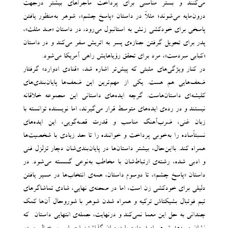
می‌کنند و بستر مناسبی برای پرداخت ماجراهای بیشتر درجهت
درون‌مایه می‌شوند؛ مثلاً در داستان «پاسخ چشم»، شوهر به‌منظور یافتن
پاسخی برای خودکشی زنش به استانبول می‌رود، در داستان «صد مثلث»،
پدر برای تحویل گرفتن جنازه‌ی پسر به اتریش سفر می‌کند و در داستان
«کبابی سردست»، مرد برای تحقق رؤیاهایش راهی آمریکا می‌شود.
در کنار ویژگی‌های مثبتی که پیش‌تر اشاره شد، «قنادی ادوارد» گرفتار
ضعف‌هایی هم هست. یکی از مهم‌ترین این ضعف‌ها پایان‌بندی‌های
کلیشه‌ای داستان‌هاست. گرچه ایده‌های داستانی این مجموعه خلاقانه
نیستند و در رده‌ی ایده‌های متوسط قرار می‌گیرند، اما نویسنده توانسته با
زبان غنی، ضرب‌آهنگ مناسب و قدرت قصه‌گویی، این ایده‌های
نسبتاًساده را به‌خوبی پرداخت و خواننده را تا حد زیادی با شخصیت‌ها
همراه کند. بااین‌حال، بیشتر داستان‌ها در پایان‌‌بندی‌شان دچار تزلزل فنی
و ادبی شده، رشته‌ی ارتباط‌شان با مخاطب به‌نوعی گسسته می‌شود. در
داستان «پاسخ چشم»، تا دوسوم داستان، همه‌ی انتخاب‌ها در مسیر یافتن
دلیلی برای خودکشی زن است، اما در صحنه‌ی نهایی، شادی تماشاگرهای
تیم فوتبال بشیکتاش ترکیه و همراه شدن شوهر با شوروحال آن‌ها کمک
چندانی به حل این معما نمی‌کند و درنهایت، جمله‌ی انتهایی داستان -که