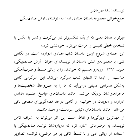
نویسنده: لیدا قهرمان‌لو
جمع‌خوانی مجموعه‌داستان «قنادی ادوارد»، نوشته‌ی آرش صادق‌بیگی
«پرتو با همان دقتی که از یک کلکسیونر کار می‌گرفت و تمبر یا عکس یا
نسخه‌ی خطی نفیسی را مرمت می‌کرد، خودکشی کرد.»
این جمله‌ی شروع اولین داستان کتاب «قنادی ادوارد» است. در نگاهی
کلی، با مجموعه‌‌‌ی شش داستان از نویسنده‌ای جوان -آرش صادق‌بیگی،
متولد ۱۳۶۱- روبه‌رو هستیم که خواننده را با زبانی مسلط و ضرب‌آهنگی
مناسب، از ابتدا تا انتهای کتاب سرگرم می‌کند. این سرگرمی گاهی
به‌شکل همراهی عمیقی درمی‌آید که ما را به حس‌وحال شخصیت‌ها و
ماجراهای‌شان نزدیک می‌کند -مانند داستان‌های «پاسخ چشم»، «قنادی
ادوارد» و «دویدن در خواب»- و گاهی درحد قصه‌گویی‌ای سطحی باقی
می‌ماند -مانند داستان‌های «کبابی سردست» و «صد مثلث».
از مهم‌ترین ویژگی‌ها و نقاط مثبت این اثر می‌توان به اشراف کامل
نویسنده به موضوعاتی اشاره کرد که درباره‌شان نوشته. صادق‌بیگی با
استفاده از زبانی غنی و با تسلط کافی بر هر موضوع، توانسته تصاویر