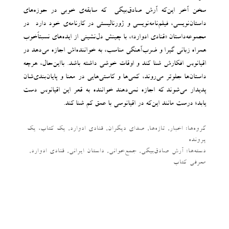
سخن آخر این‌که آرش صادق‌بیگی -که سابقه‌ی خوبی در حوزه‌های
داستان‌نویسی، فیلم‌نامه‌نویسی و ژورنالیستی در کارنامه‌ی خود دارد- در
مجموعه‌داستان «قنادی ادوارد»، با چینش دل‌نشینی از ایده‌های نسبتاًخوب
همراه زبانی گیرا و ضرب‌آهنگی مناسب، به خواننده‌اش اجازه می‌دهد در
اقیانوس افکارش شنا کند و اوقات خوشی داشته باشد. بااین‌حال، هرچه
داستان‌ها جلوتر می‌روند، کمی‌ها و کاستی‌هایی در معنا و پایان‌بندی‌شان
پدیدار می‌شوند که اجازه نمی‌دهند خواننده به قعر این اقیانوس دست
یابد؛ درست مانند این‌که در اقیانوسی با عمق کم شنا کند.
گروه‌ها:
اخبار
,
تازه‌ها
,
صدای دیگران
,
قنادی ادوارد
,
یک کتاب، یک
پرونده
دسته‌‌ها:
آرش صادق‌بیگی
,
جمع‌خوانی
,
داستان ایرانی
,
قنادی ادوارد
,
معرفی کتاب