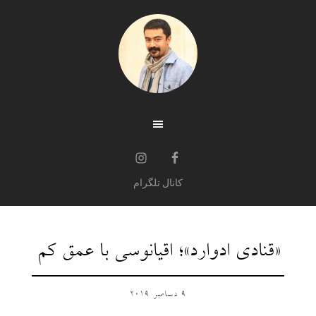
کانال تلگرام
«قنادی ادوارد»؛ اقیانوسی با عمق کم
9 دسامبر 2019