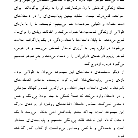
نشان می‌دهد شوهر امید دارد با درمیان گذاشتن احساس بی‌خیالی و در
لحظه زندگی کردنش با زن درکمارفته، او را به زندگی برگرداند- برای
خواننده قابل‌درک نیست. مشابه چنین پایان‌بندی‌ای را در داستان‌های
«صد مثلث» و «کبابی سردست» هم می‌بینیم؛ نویسنده ما را با بازه‌ای
طولانی از زندگی شخصیت‌ها همراه می‌کند و اتفاقات زیادی را برای‌مان
شرح می‌دهد، اما پایان داستان‌ها با شتاب‌زدگی، در یک پاراگراف خلاصه
می‌شود: در اولی، پدر به آرزوی نوه‌دار شدنش می‌رسد و در دومی،
شوهر رؤیاپرداز همه‌ی دارایی‌اش را از دست می‌دهد و پدرِ شوهر تصمیم
می‌گیرد دوباره ازدواج کند.
از دیگر ضعف‌های داستان‌های این مجموعه می‌توان به طولانی بودن
بازه‌ی زمانی روایت‌های‌شان اشاره کرد. نویسنده به‌خاطر انتخاب‌های
نامرتبط با ایده‌ی داستان، دچار اطناب و درازگویی شده و گهگاه جزئیاتی
را در داستان وارد می‌کند که عملاً کمکی به جلو بردن پی‌رنگ و عمل
داستانی نمی‌کنند. حضور داستان «شاخه‌های روشن» از ایرادهای بزرگ
این مجموعه است؛ چراکه بیشتر یادداشتی ادبی به‌نظر می‌رسد تا یک
داستان کوتاه. این نوشته فاقد پی‌رنگی منسجم و پایان‌بندی‌ای معنادار
است و به‌سادگی و با کمی وسواس می‌توانست از کتاب کنار گذاشته
شود.