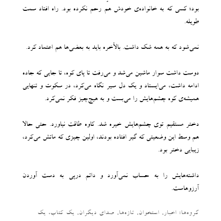
بود؛ کسی که به خانواده‌ی خودش هم رحم نکرده بود. راه افتاد سمت
طویله.
نمی‌شود که به همه شک داشت. بالأخره باید به بعضی‌ها هم اعتماد کرد.
دوست داشت سوار ماشین می‌شد و می‌رفت تا پای کوه، تا جایی که جاده
ادامه داشت، می‌ایستاد و یک دل سیر نگاه می‌کرد، در سکوت و تنهایی
همیشه‌ی کوه چشم‌هایش را می‌بست و به هیچ‌چیز فکر نمی‌کرد.
دختر مستقیم توی چشم‌هایش خیره شد. کاوه طاقت نیاورد. حتی حالا
هم وسط این وضعیتی که گیر افتاده بودند، اولین چیزی که ماتش می‌کرد،
زیبایی دختر بود.
داشته‌هایش را به حساب نمی‌آورد و دائم درپی به دست آوردن
آرزوهاست.
گروه‌ها:
اخبار
,
استخوان
,
تازه‌ها
,
صدای دیگران
,
یک کتاب، یک