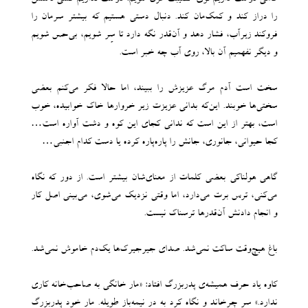
را دراز کند و کمک‌مان کند. دنبال دستی هستیم که بیشتر سرمان را
فروکند زیرآب، فشار دهد و آن‌قدر نگه دارد تا سِر شویم، بی‌حس شویم
و دیگر نفهمیم آن بالا، روی آب چه خبر است.
سخت است آدم مرگ عزیزش را ببیند، اما حالا فکر می‌کنم بعضی
سختی‌ها خوبند. این‌که بدانی عزیزت زیر خروارها خاک خوابیده، خوب
است، بهتر از این است که ندانی کجای این کوه و دشت آواره است…
کجا حیوانی، جانوری، جانش را پاره‌پاره کرده یا دست کدام اجنبی…
گاهی هولناکی بعضی کلمات از معنای‌شان بیشتر است. از دور که نگاه
می‌کنی، ترس برت می‌دارد، اما وقتی نزدیک می‌شوی، می‌بینی اصل کار
و انجام دادنش آن‌قدرها ترسناک نیست.
باغ هیچ‌وقت ساکت نمی‌شد. صدای جیرجیرک‌ها یک‌دم خاموش نمی‌شد.
کاوه یاد حرف همیشه‌ی پدربزرگ افتاد: «مار خانگی به صاحب‌خانه کاری
ندارد.» سر چرخاند و نگاه کرد به درِ نیمه‌باز طویله. مار خود پدربزرگ