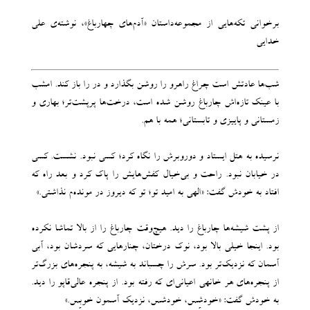
بر‌خوانی تکه‌هایی از مجموعه‌داستان «آدم‌های چهارباغ»، نوشته‌ی علی
خدایی
شب‌ها عادتش است چراغ راهرو را روشن بگذارد و در را باز کند. امشب
با عینک تازه‌اش چارباغ روشن شده است، درخت‌ها پرپشت‌تر؛ بهاری و
زمستانی و پاییزی و تابستانی؛ همه با هم.
نرسیده به هتل ایستاد و دوروبرش را نگاه کرد؛ کسی نبود. نشست. کسی
در خیابان نبود. راحت و بی‌خیال کفش‌هایش را پاک کرد و بعد راه که
افتاد به خودش گفت: «الهی به امید تو؛ تو که دیروز در مونده‌م نذاشتی.»
از پشت شیشه‌ها چارباغ را دید. هیچ‌وقت چارباغ را از بالا تماشا نکرده
بود. اینجا خیلی بالا بود، نوک درختان، چنارهایی که سردشان بود، آبی
آسمان که نزدیک‌تر بود. سرش را چسباند به شیشه، به پنجره‌های بزرگ‌تر
از پنجره‌های هر خانه‎ی اعیانی‌ای که رفته بود. از پنجره عالی‌قاپو را دید.
به خودش گفت: «خودشِس، خودشس، نزدیک آسمون خوبِس.»