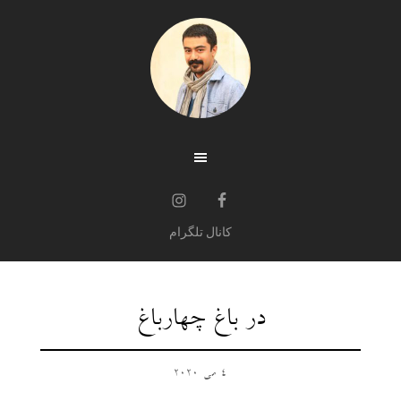
کانال تلگرام
در باغ چهارباغ
4 می 2020