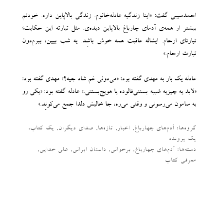
احمدسیبی گفت: «اینا زندگیه عادله‌خانوم. زندگی بالاپاین داره. خودتم
بیشتر از همه‌ی آدمای چارباغ بالاپاین دیده‌ی. مثل تیارته این حکایت؛
تیارتای ارحام. ایشاله عاقبت همه خوش باشِد. یه شب بیین، ببرم‌دون
تیارت ارحام.»
عادله یک بار به مهدی گفته بود: «می‌دونی غم شاد چیه؟» مهدی گفته بود:
«لابد یه چیزیه شبیه بستنی‌فالوده یا هویج‌بستنی.» عادله گفته بود: «یکی رو
به سامون می‌رسونی و وقتی می‌ره، جا خالیش دلدا جمع می‌کونِد.»
گروه‌ها:
آدم‌های چهارباغ
,
اخبار
,
تازه‌ها
,
صدای دیگران
,
یک کتاب،
یک پرونده
دسته‌‌ها:
آدم‌های چهارباغ
,
برخوانی
,
داستان ایرانی
,
علی خدایی
,
معرفی کتاب