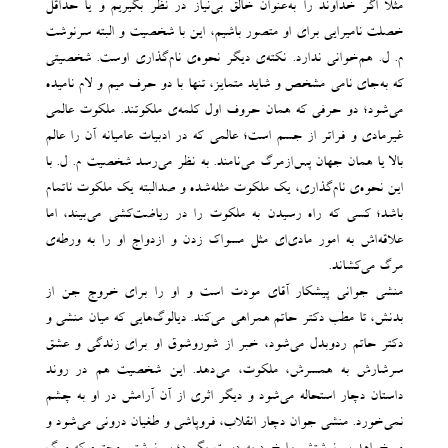
مثلاً اگر خداوند را به‌عنوان خالق بی‌نیاز در نظر بگیریم و یا حداقل
خصلت نامیرایی برای او متصور باشیم، این با شخصیت و البته سرنوشت
م. ل. هم‌خوانی ندارد. نکته‌ی دیگر نحوه‌ی نام‌گذاری اوست. شخصیتی
که به‌جای نامی مشخص و شاید متمایز، تنها با دو حرف میم و لام نامیده
می‌شود؛ دو حرفی که همان حروف اول کلمه‌ی ملکوتند. ملکوت عالمی
غیرمادی و فراتر از جسم است؛ عالمی که در ادبیات عامیانه آن را عالم
بالا یا همان جهان پس‌ازمرگ می‌نامند. به نظر می‌رسد شخصیت م. ل. با
این نحوه‌ی نام‌گذاری، یک ملکوت مثله‌شده و صدالبته یک ملکوت ناتمام
باشد؛ کسی که راه رسیدن به ملکوت را در ریاضت‌کشی می‌بیند، اما
علاقه‌اش به امور مادی‌ای مثل مسواک زدن و ازدواج او را به ورطه‌ی
مرگ می‌کشاند.
منشی جوانی پیشکار آقای مودت است و او را برای خروج جن از
بدنش، تا مطب دکتر حاتم همراهی می‌کند. دیالوگ‌هایی که میان منشی و
دکتر حاتم ردوبدل می‌شود، خبر از شوروشوق او برای زندگی و عشق
سرشارش به همسرش، ملکوت، می‌دهد. این شخصیت هم در روند
داستان دچار استحاله می‌شود و دیگر اثری از آن آرامش در او به چشم
نمی‌خورد. منشی جوان دچار انقلاب، فروپاشی و طغیان درونی می‌شود و