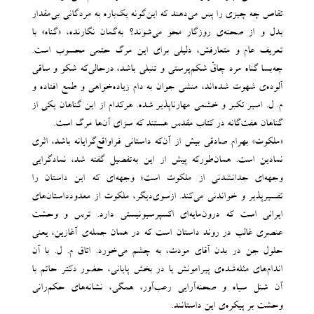
تقاص چه چیزی را پس می‌دهند که این‌گونه یک‌باره به مردگانی بی‌مقدار
بدل و از صحنه‌ی روزگار محو می‌شوند؟ به‌گمان نگارنده، «گناه» با
تعریف عام و متعارفش، دلیلی برای این مرگ حتمی محسوب است.
چه‌بسا گناه مرد چاقْ شکم‌پرستی و تنبلی باشد، درحالی‌که شکو و ساقی
آلوده‌ی شهوت شده‌اند، منشی جوان به دام زیاده‌خواهی و طمع افتاده و
م. ل. اسیر تکبر و خشمی مهارناپذیر شده. هرکدام از این گناهان یکی از
گناهان هفت‌گانه در کتاب مقدس هستند که سزای آن‌ها مرگ است.
«ملکوت» بهرام صادقی بیش از آن‌که داستانی فراواقع‌گرایانه باشد، اثری
نمادین است. همان‌طورکه پیش از این به‌تفصیل گفته شد، نمادگرایی
وجهه‌ای جدانشدنی از ملکوت است؛ وجهه‌ای که این داستان را
تفسیرپذیر و خواندنی می‌کند. ازسوی‌دیگر، ملکوت از معدودداستان‌های
ایرانی است که درون‌مایه‌ای اکسپرسیونیستی دارد. ترس و وحشت
عنصری غالب در روند داستان است که در همان جمله‌ی آغازین، یعنی
حلول جن در بدن آقای مودت، به چشم می‌خورد. اتاق م. ل. با آن
اندام‌های مثله‌شده‌ی پیرامونش یا در بخش پایانی، حضور دکتر حاتم با
آن شنل سیاه و صحنه‌آرایی رعب‌آور، همگی، نشانه‌های حکم‌رانی
وحشت بر پیکره‌ی این داستانند.