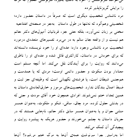
می‌خواهد سرنوشتش را خود به دست بگیرد؛ سرنوشتی محتوم که مرگ
را برایش گریزناپذیر کرده.
مرد ناشناس شخصیت دیگری است که صرفاً در داستان حضور دارد؛
شخصیتی وهم‌آلود که نه‌تنها در طول داستان -به‌جز در صحنه‌ی افتتاحیه-
سخنی بر زبان نمی‌آورد، بلکه حتی جزء قربانیان آمپول‌های دکتر حاتم
هم نیست و از واقعه جان سالم به در می‌برد. تفسیرهای متعددی درمورد
شخصیت مرد ناشناس وجود دارد: عده‌ای او را خود نویسنده دانسته‌اند
که برای خودش در داستان، کاراکتری قائل شده و عده‌ای او را ناظری
می‌دانند که روایت را برای آیندگان نقل می‌کند. اما آنچه مسلم است
معنادار بودن سکوت و حضور دائمی اوست؛ مردی که یا همدست و
هم‌جنس شیطان است، یا فرشته‌ی نگهبانی است که وظیفه‌ای جز ثبت و
ضبط اعمال بندگان ندارد. شخصیت‌های مرموز و خارق‌العاده‌ی‌ داستان به
همین تعداد ختم نمی‌شوند. افرادی همچون خود آقای مودت و جنی که
در بدنش حلول کرده، مرد چاق، ساقی، شکو و ملکوت، به‌عنوان همسر
منشی جوان و یا به‌عنوان همسر سابق دکتر حاتم، نام‌هایی هستند که در
جریان داستان به چشم می‌خورند و حضور هریک به پیشبرد روایت و
پیچیدگی آن کمک می‌کند.
اما به‌راستی چرا سرنوشت همه‌ی آن‌ها به مرگ ختم می‌شود؟ آن‌ها