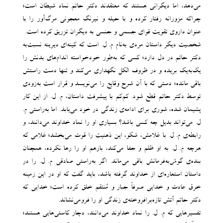
می‌دهد، اما دیگرانی هستند که معتقدند دکتر حاتم نماد شیطان است؛
چراکه مزورانه رفتار کرده و با حیله و نیرنگ معجونی مرگ‌آور را با
عنوان داروی تقویت قوای جسمی و جنسی به دیگران تزریق کرده است.
شخصیت دیگر داستان مردی به‌نام م. ل. است که کینه‌ای دیرینه نسبت‌به
دکتر حاتم در دل دارد؛ کسی که به‌طور خودخواسته اندام‌های بدنش را
یک‌به‌یک بریده و در ظروف الکل نگهداری می‌کند و تنها دست راستش
باقی مانده؛ دستی که با آن شرح وقایع را می‌نویسد و قرار است به‌زودی
توسط دکتر حاتم قطع شود. کم‌کم با پیشرفت داستان، م. ل. از این کار
پشیمان شده، شوری برای ادامه‌ی زندگی در خود می‌یابد. اما به‌راستی م.
ل. می‌تواند بدیل چه کسی باشد؟ بسیاری او را نماد خداوند می‌دانند، و
رابطه‌ی م. ل. با غلامش، شکو، این ذهنیت را قوت می‌بخشد؛ غلامی که
هرچه م. ل. به او ظلم و جفا می‌کند، بازهم او را رها نکرده، همچنان
بنده‌ی گوش‌به‌فرمانش باقی می‌ماند. اگر به‌راستی صادقی م. ل. را در
داستان استعاره‌ای از خداوند گرفته باشد، باید گفت که او در این زمینه
خرق عادت و خدایی صرفاً جبار و مُنتقم خلق کرده است؛ خدایی که
دکتر حاتم آتش تازه‌برافروخته‌ی زندگی او را فرومی‌نشاند.
تفسیرهایی که م. ل. را نماد خداوند می‌دانند، دچار کاستی‌هایی هستند؛