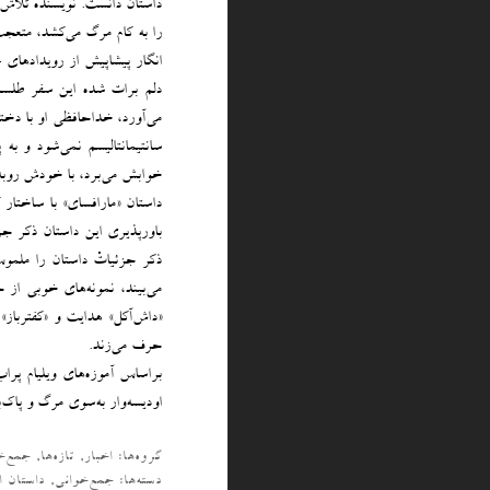
داستان دانست. نویسنده تلاش کر
را به کام مرگ می‌کشد، متعجب
انگار پیشاپیش از رویدادهای 
دلم برات شده این سفر طلسم 
می‌آورد، خداحافظی او با دخ
سانتیمانتالیسم نمی‌شود و ب
خوابش می‌برد، با خودش روبه‌
داستان «مارافسای» با ساختار 
باورپذیری این داستان ذکر جز
ذکر جزئیاتْ داستان را ملمو
می‌بیند، نمونه‌های خوبی از
«داش‌آکل» هدایت و «کفترباز»
حرف می‌زند.
براساس آموزه‌های ویلیام پر
اودیسه‌وار به‌سوی مرگ و پاک‌
گروه‌ها:
اخبار
,
تازه‌ها
,
جمع‌خ
دسته‌‌ها:
جمع‌خوانی
,
داستان ا