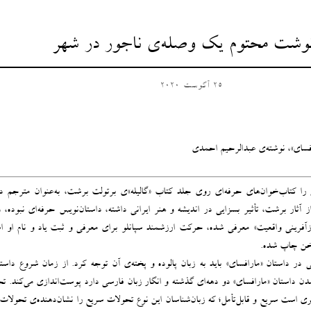
وشت محتوم یک وصله‌ی ناجور در شهر
25 آگوست 2020
افسای»، نوشته‌ی عبدالرحیم احمدی
 کتاب‌خوان‌های حرفه‌ای روی جلد کتاب «گالیله»ی برتولت برشت، به‌عنوان مترجم دید
ثار برشت، تأثیر بسزایی در اندیشه و هنر ایرانی داشته، داستان‌نویس حرفه‌ای نبوده‌، 
ازآفرینی واقعیت» معرفی شده، حرکت ارزشمند سپانلو برای معرفی و ثبت یاد و نام او ا
سخن چاپ شده.
در داستان «مارافسای» باید به زبان پالوده و پخته‌ی آن توجه کرد. از زمان شروع داستا
ن داستان «مارافسای» دو دهه‌ای گذشته و انگار زبان فارسی دارد پوست‌اندازی می‌کند. ت
ری است سریع و قابل‌تأمل؛ که زبان‌شناسان این نوع تحولات سریع را نشان‌دهنده‌ی تحولات