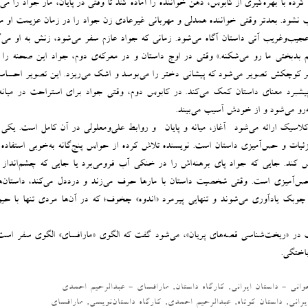
ده با بهره‌گیری از کابوس، ذهن خواننده را آماده کند تا وقتی‌ در پایان، مار جواد را می‌
 نشود. بعدتر وقتی خواننده همدلی و مهربانی غیرعادی زن جواد را در زمان عزیمت او می
عجیب‌وغریب آتی داستان آگاه می‌شود. زمانی که جواد عازم سفر می‌شود، زنش به او می‌گو
بدبختی ما رو می‌شکنه.» وقتی در اوج داستان و در معرکه‌ی دوم، جواد این صحنه را 
تر کوچکش تصویر می‌شود که پیشانی‌ دختر را می‌بوسد و اشک می‌ریزد. این تصویر احساس
ه پیشبرد معنای داستان کمک می‌کند. در کابوس دوم، وقتی جواد برای استراحت در میانه
رو می‌شود و از خودش آسیب می‌بیند.
کلاسیک ارائه می‌شود -آغاز، میانه و پایان- و روابط علی‌ومعلولی در آن کامل است. یکی 
ئیات و حس‌آمیزی داستان است. نویسنده تلاش کرده از حواس پنج‌گانه به‌خوبی استفاده ک
س کند. جایی که جواد پای برهنه‌اش را در خنکی آب فرومی‌برد یا جایی که چشم‌انداز
 حس‌آمیزی است. وقتی شخصیت داستان با مارها حرف می‌زند و درددل می‌کند، داستان‌ه
 چوبک یادآوری می‌شوند و تنهایی پیرمرد «اندوه» چخوف؛ که در آن‌ها مردی تنها با حی
اب در «ریخت‌شناسی قصه‌های پریان»، می‌شود گفت که الگوی «مارافسای» الگوی سفر اس
باختگی.
وانی - داستان ایرانی
,
کارگاه داستان
,
مارافسای - عبدالرحیم احمدی
یرانی
,
داستان کوتاه
,
عبدالرحیم احمدی
,
کارگاه داستان‌نویسی
,
مارافسای