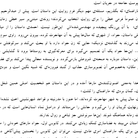
ر پوست جامعه در جریان است.
«مارافسای» که بگذریم، مسئله‌ی مهم دیگر فرم روایت این داستان است. پیش از عبدالرحیم
ران عموماً فرمی خطی را برای روایت انتخاب می‌کردند؛ روندی مبتنی‌بر سیر خطی زمان 
ی» -با آن پی‌رنگ پیچیده و مهندسی‌شده‌اش- این‌طور نیست. احمدی داستان را از میا
 داستان، جواد، از شهری که سال‌ها پیش به آن مهاجرت کرده، بیرون می‌رود. راوی سو
 می‌زند به گذشته‌ی نزدیک؛ جایی که زن جواد دارد با او بحث می‌کند و سرکوفتش می
این‌جا جواد یک آن تصمیم می‌گیرد برای معرکه‌گیری به روستاها برود تا گشایشی د
این، داستان دوباره به صحنه‌ی شروعش بازمی‌گردد. و نویسنده مجالی پیدا می‌کند برای فض
ز مکان؛ به‌خصوص آن تصویرسازی جذاب از گنبد فیروزه‌ای که شبیه نگین است و دودی
هخدا به‌معنی افسون‌کننده‌ی مارها آمده‌ و در این داستان هم شخصیت اصلی همین شغل ر
ت، گمان بردی که مارافسای را کشت.»
ست سال پیش به شهر مهاجرت کرده‌اند، اما هنوز با مدرنیته و قواعد شهرنشینی اخت نشده‌ا
ایت گریبان او را می‌گیرد و جانش را می‌ستاند. او دراصل نماد انسان‌هایی است که در 
ییرات زمانه هماهنگ شوند. این‌ها سرنوشتی جز تباهی و زوال ندارند.
ستان می‌بیند به فضاسازی کمک زیادی می‌کنند. در کابوس اول، جواد مارهای خودش را می‌
ن برای یک مارافسای امری عادی نیست. می‌توان ‌این کابوس را نخستین پیش‌آگاهی 