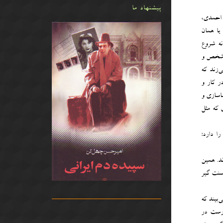
پیشنهاد ما
 احمدی،
یا همان
نه شروع
م‌شخص و
‌زند که
ر کار و
اسازی و
 که مثل
ا دارد:
ند. همین
سنت گیر
بیند که
درست در