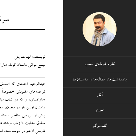
سرن
نویسنده: الهه هدایتی
کاوه فولادی نسب
جمع‌خوانی داستان کوتاه «مار
یادداشت‌ها، مقاله‌ها و داستان‌ها
عبدالرحیم احمدی که اسمش را
ترجمه‌های مقبولش خصوصاً از آ
آثار
«مارافسای» او که در کتاب «ب
داستان اولین بار در مجله‌ی 
اخبار
پیش از بررسی عناصر داستانی 
صادق هدایت تا زمان نوشته ‌شد
گفت‌وگو
فارسی آن‌هم در دوسه دهه، ام