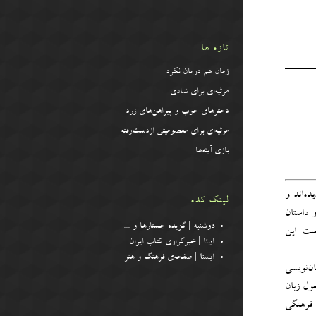
تازه ها
زمان هم درمان نکرد
مرثیه‌ای برای شادی
دخترهای خوب و پیراهن‌‌های زرد
مرثیه‌ای برای معصومیتی ازدست‌رفته
بازی آینه‌ها
ه‌اند و
لینک کده
و داستان
دوشنبه
| گزیده جستارها و .
..
ست. این
ایبنا
| خبرگزاری کتاب ایران
ایسنا
| صفحه‌ی فرهنگ و هنر
ن‌نویسی
حول زبان
 فرهنگی