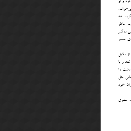
گزد و او
‌خواند،
ید: «به
به خاطر
ی درگیر
‌ی مسیر
از دلایل
ند و با
 دشت را
ایی مثل
وان خود
ت؛ سفری