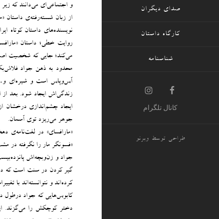
و اجتماعی‌ای می‌دانند که زی
صدای دیگران
از زبان شسته‌رفته‌ی داستان 
نویسنده‌های داستان کوتاه ای
کارگاه داستان
روایت خطی؛ داستان «مارافسا
می‌کند؛ جایی که شخصیت اصلی
شناسنامه
محدود به‌ ذهن جواد فلاش‌بک
آس‌وپاس است و شیره‌ای و… 
زندگی‌اش ایجاد شود. بعد از 
ایجاد چشم‌اندازی درخشان ا
کانال تلگرام
جوهر می‌ریزد توی آسمان.
«مارافسای» در لغت‌نامه‌ی د
طراحی توسط
وبرنو
«فسونگر مار را نگرفته در مش
جواد و زن‌و‌بچه‌اش پانزده‌بی
گیر کردن در سنت است که درنه
کرده‌اند و نتوانسته‌اند با تغ
کابوس‌هایی که جواد درطول دا
دختر کوچکش را می‌گزند. ای