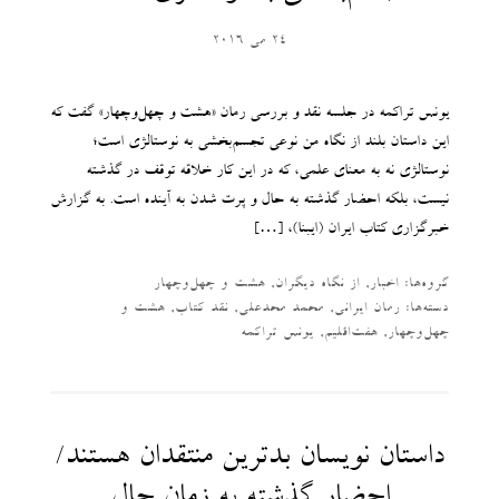
24 می 2016
یونس تراکمه در جلسه نقد و بررسی رمان «هشت و چهل‌وچهار» گفت که
این داستان بلند از نگاه من نوعی تجسم‌بخشی به نوستالژی است؛
نوستالژی نه به معنای علمی، که در این کار خلاقه توقف در گذشته
نیست، بلکه احضار گذشته به حال و پرت شدن به آینده است. به گزارش
خبرگزاری کتاب ایران (ایبنا)، […]
گروه‌ها:
اخبار
,
از نگاه دیگران
,
هشت و چهل‌وچهار
دسته‌‌ها:
رمان ایرانی
,
محمد محدعلی
,
نقد کتاب
,
هشت و
چهل‌وچهار
,
هفت‌اقلیم
,
یونس تراکمه
داستان نویسان بدترین منتقدان هستند/