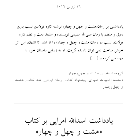
16 ژوئن 2016
یادداشتی بر رمان«هشت و چهل و چهار» نوشته کاوه فولادی نسب بازی
دقیق و منظم با زمان علی‌الله سلیمی نویسنده و منتقد دقت و نظم کاوه
فولادی نسب در رمان«هشت و چهل و چهار» را از ابتدا تا انتهای این اثر
خوش ساخت نمی توان نادیده گرفت. او به زیبایی داستان خود را
مهندسی کرده و […]
گروه‌ها:
اخبار
,
هشت و چهل‌وچهار
دسته‌‌ها:
ادبیات شهری
,
پیشنهاد کتاب
,
رمان ایرانی
,
نقد کتاب
,
هشت
و چهل‌وچهار
یادداشت اسدالله امرایی بر کتاب
«هشت‌ و چهل و چهار»