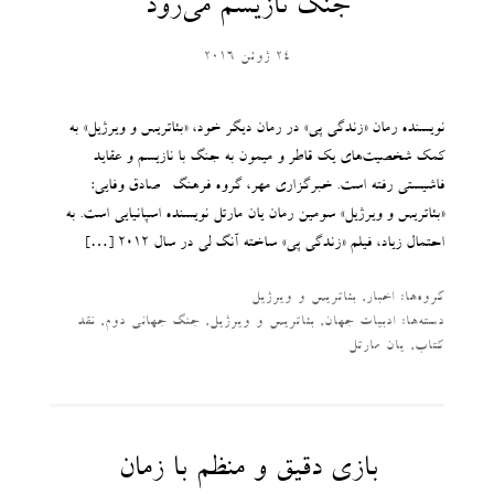
جنگ نازیسم می‌رود
24 ژوئن 2016
نویسنده رمان «زندگی پی» در رمان دیگر خود، «بئاتریس و ویرژیل» به
کمک شخصیت‌های یک قاطر و میمون به جنگ با نازیسم و عقاید
فاشیستی رفته است. خبرگزاری مهر، گروه فرهنگ- صادق وفایی:
«بئاتریس و ویرژیل» سومین رمان یان مارتل نویسنده اسپانیایی است. به
احتمال زیاد، فیلم «زندگی پی» ساخته آنگ لی در سال ۲۰۱۲ […]
گروه‌ها:
اخبار
,
بئاتریس و ویرژیل
دسته‌‌ها:
ادبیات جهان
,
بئاتریس و ویرژیل
,
جنگ جهانی دوم
,
نقد
کتاب
,
یان مارتل
بازی دقیق و منظم با زمان