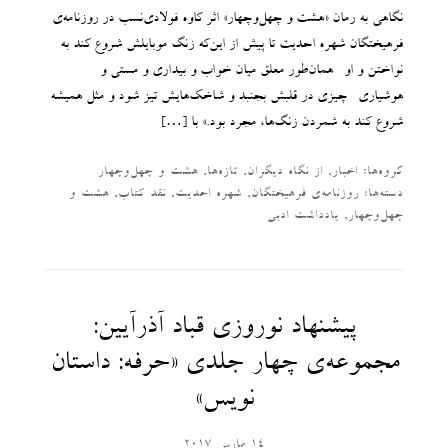
نگاهی به رمان «هشت و چهل‌وچهار» اثر کاوه فولادی‌نسب در روزنامه‌ی
فرهیختگان شهره احدیت تا پیش از این‌که زنگ موبایلش شروع کند به
نواختن و او- همان‌طور معلق میان خواب و بیداری و مستی و
هوشیاری- چیزی در قلبش بجنبد و شاخک‌هایش تیز شود و مثل همیشه
شروع کند به شمردن زنگ‌ها، مجرد بود.» با […]
گروه‌ها:
اخبار
,
از نگاه دیگران
,
تازه‌ها
,
هشت و چهل‌وچهار
دسته‌‌ها:
روزنامه‌ی فرهیختگان
,
شهره احدیت
,
نقد کتاب
,
هشت و
چهل‌وچهار
,
یادداشت ادبی
پیشنهاد نوروزی قباد آذرآیین:
مجموعه‌ی چهار جلدی «حرفه: داستان
نویس»
14 مارس 2017