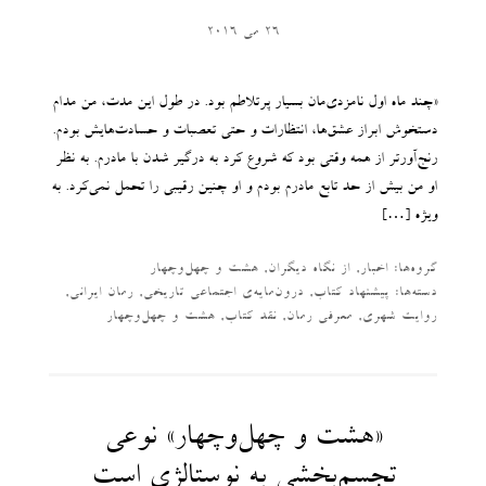
26 می 2016
«چند ماه اول نامزدي‌مان بسيار پرتلاطم بود. در طول اين مدت‌، من مدام
دستخوش ابراز عشق‌ها، انتظارات و حتي تعصبات و حسادت‌هايش بودم.
رنج‌آورتر از همه وقتي بود كه شروع كرد به درگير شدن با مادرم. به نظر
او من بيش از حد تابع مادرم بودم و او چنين رقيبي را تحمل نمي‌كرد. به‌
ويژه […]
گروه‌ها:
اخبار
,
از نگاه دیگران
,
هشت و چهل‌وچهار
دسته‌‌ها:
پیشنهاد کتاب
,
درون‌مایه‌ی اجتماعی تاریخی
,
رمان ایرانی
,
روایت شهری
,
معرفی رمان
,
نقد کتاب
,
هشت و چهل‌وچهار
«هشت و چهل‌وچهار» نوعی
تجسم‌بخشی به نوستالژی است