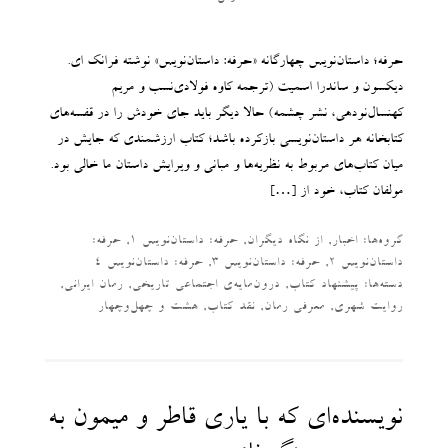
حرفه؛ داستان‌نویس چهارگانه «حرفه: داستان‌نویس» نوشته فرانک ای.
دیکسون و ساندرا اسمیت (ترجمه کاوه فولادی‌نسب و مریم
کهنسال‌نودهی، نشر چشمه) حالا دیگر باید جای خودش را در قفسه‌های
کتابخانه هر داستان‌نویسی بازکرده باشد؛ کتاب ارزشمندی که جایش در
میان کتاب‌های مربوط به نظریه‌ها و مبانی و ویرایش داستان ما خالی بود.
مولفان کتاب، خود از […]
گروه‌ها:
اخبار
,
از نگاه دیگران
,
حرفه: داستان‌نویس 1
,
حرفه:
داستان‌نویس 2
,
حرفه: داستان‌نویس 3
,
حرفه: داستان‌نویس 4
دسته‌‌ها:
پیشنهاد کتاب
,
درون‌مایه‌ی اجتماعی تاریخی
,
رمان ایرانی
,
روایت شهری
,
معرفی رمان
,
نقد کتاب
,
هشت و چهل‌وچهار
نویسنده‌ای که با یاری قاطر و میمون به