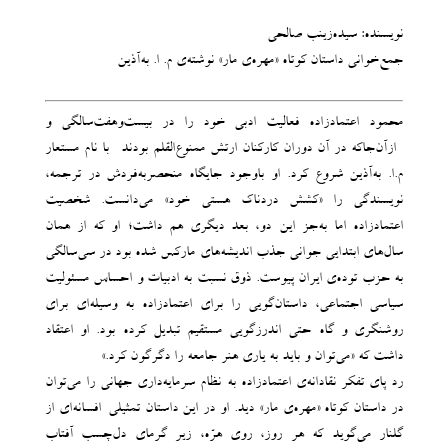
نویسنده: سیده‌زینب صالحی
جمع‌خوانی داستان‌ کوتاه «مهره‌ی مار» نوشته‌ی م‌. ا. به‌آذین
محمود اعتمادزاده فعالیت ادبی خود را در بیست‌وهفت‌سالگی و
-ازآن‌جاکه در آن دوران کارکنان ارتش ممنوع‌القلم بودند- با نام مستعار
م.ا. به‌آذین شروع کرد. او باوجود جایگاه منحصربه‌فردش در ترجمه،
نویسندگی را «کشش دردناک هستی خود» می‌دانست. شخصیت
اعتمادزاده اما به‌جز این دو، بعد دیگری هم داشت؛ او که از همان
سال‌های ابتدایی جوانی جذب اندیشه‌های مارکس شده بود در سی‌سالگی
به حزب توده‌ی ایران پیوست. ذوق نسبت به ادبیات و احساس مسئولیت
سیاسی-‌اجتماعی، داستان‌گویی را برای اعتمادزاده به وسیله‌ای برای
روشنگری و گاه حتی اندرزگویی مستقیم تبدیل کرده بود. او اعتقاد
داشت که «می‌توان و باید به یاری هنر جامعه را دگرگون کرد.»
رد پای تفکر نقادانه‌ی اعتمادزاده به نظام سرمایه‌داری جهانی را می‌توان
در داستان کوتاه «مهره‌ی مار» دید. او در این داستان تمثیلی-‌افسانه‌ای از
گلنار می‌گوید که هر روز، روی هرّه، زیر گرمای دل‌چسب آفتاب