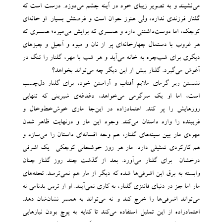
می‌نشیند و به تصویر زیبای خود در آینه چشم می‌دوزد. درست است که
گلنار فرزندی ندارد، ولی هنوز جوان است و فرصتش بسیار. او خانه‌ای
کوچک، اما دوست‌داشتنی دارد و همسری که برایش می‌میرد؛ همسری که
هر غروب با دستمال چهارخانه‌ای پر از نان و میوه و آجیل و چیزهای
دیگری برای شب‌چره به خانه می‌آید و هر شب با مهر، گلنار را تنگ در
آغوش می‌گیرد. گلنار بیش از این دیگر چه می‌تواند بخواهد؟
نشستن زیر گرمای ملایم آفتاب و آراستن خود، برای گلنار دل‌چسب
است، اما او یک سرگرمی می‌خواهد، دغدغه‌ی شیرینی که تنهایی
روزهایش را پر کند. اعتمادزاده در این‌جا ماری خوش‌خط‌وخال و
فریبنده را وارد داستان می‌کند. وجود این مار و درنهایت ظاهر شدن
مهره‌ی مار بین سینه‌های گلنار، هم وجه افسانه‌ای داستان را می‌سازد و
هم کارکردی تمثیلی دارد. مار هر روز خوشحالی کوچکی -یک اشرفی
درخشان- برای گلنار می‌آورد. بعد از گذشت چند روز گلنار چنان
وابسته به برق این اشرفی‌ها شده که دیگر از مار هم نمی‌ترسد. تحفه‌های
مار اما جز در دنیای فانتزی گلنار، به کاری نمی‌آیند. او از ترس بدنامی نه
می‌تواند اشرفی‌ها را خرج کند و نه می‌تواند به همسر نشان‌شان دهد.
اعتمادزاده از این تمثیل استفاده می‌کند تا کنایه به پوچ بودن نیازهایی