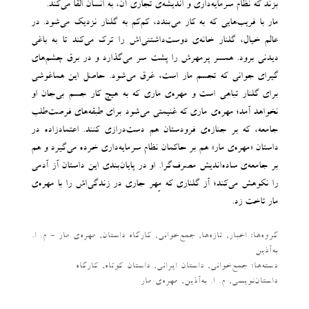
بزند که نظام سرمایه‌داری و اندیشه‌ی تجاری آن، به انسان القا می‌کند.
مار با فریب‌هایی که به کار می‌بندد، کم‌کم به گلنار نزدیک می‌شود. در
عالم خیال، گلنار خانه‌ی دوست‌داشتنی‌اش را ترک می‌کند تا به باغی
دیدنی برود. همسر پرمهرش را پشت سر می‌گذارد و در برق چشم‌های
گیرای جوانی که تجسم مار است، غرق می‌شود. حاصل این هماغوشی
برای گلنار تباهی است و مهره‌ی ماری که به هیچ کار جسم بی‌جان او
نخواهد آمد؛ مهره‌ی ماری که غنیمتی می‌شود برای طبقه‌های فرصت‌طلب
جامعه، که بر جنازه‌ی فرودستان هم دست‌درازی کنند. اعتمادزاده در
داستان «مهره‌ی مار» هم بر حاکمان نظام سرمایه‌داری خرده می‌گیرد و هم
بر جامعه‌ی ساده‌اندیش مصرف‌گرا. او در پایان‌بندی این داستان آز آدمی
را نکوهش می‌کند؛ آز گلناری که مِهر جاری در زندگی‌اش را با مهره‌ی
مار تاخت زد.
گروه‌ها:
اخبار
,
تازه‌ها
,
جمع‌خوانی
,
کارگاه داستان
,
مهره‌ی مار - م. ا.
به‌آذین
دسته‌‌ها:
جمع‌خوانی
,
داستان ایرانی
,
داستان کوتاه
,
کارگاه
داستان‌نویسی
,
م. ا. به‌آذین
,
مهره‌ی مار