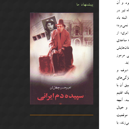
ود. و آن
پیشنهاد ما
 تیر در
بته باد
می‌برد»
ابری» از
ت؛ ساعدی
ان‌هایش
ی مرموز
د.
 «برف و
ژگی‌های
یق آن با
ک اقلیم
ه، آنچه
 و خیال
 موقعیت
زند، با