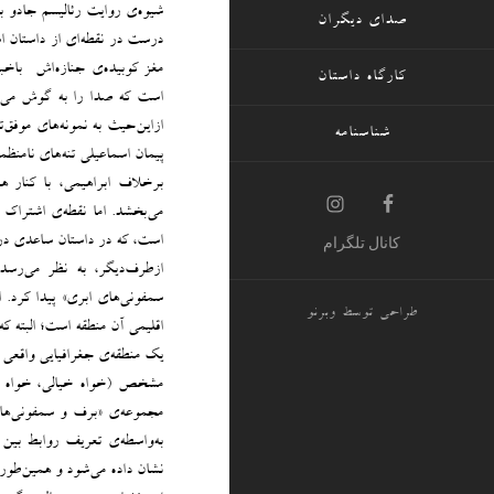
شیوه‌ی روایت رئالیسم جادو به‌
صدای دیگران
درست در نقطه‌ای از داستان ا
مغز کوبیده‌ی جنازه‌اش- باخب
کارگاه داستان
است که صدا را به گوش می‌رسا
ازاین‌‌حیث به نمونه‌های موفق
شناسنامه
پیمان اسماعیلی تنه‌های نامنظ
برخلاف ابراهیمی، با کنار 
می‌بخشد. اما نقطه‌ی اشتراک 
است، که در داستان ساعدی در ق
کانال تلگرام
ازطرف‌دیگر، به نظر می‌رسد 
سمفونی‌های ابری» پیدا کرد. 
طراحی توسط
وبرنو
اقلیمی آن منطقه است؛ البته که
یک منطقه‌ی جغرافیایی واقعی 
مشخص (خواه خیالی، خواه واقع
مجموعه‌ی «برف و سمفونی‌های
به‌واسطه‌ی تعریف روابط بین
نشان داده می‌شود و همین‌طو