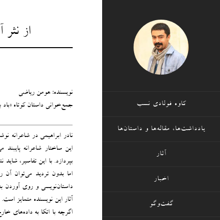
از نثر 
نویسنده: هومن ریاضی
کاوه فولادی نسب
جمع‌خوانی داستان کوتاه «باد با
یادداشت‌ها، مقاله‌ها و داستان‌ها
نادر ابراهیمی در شاعرانه نو
این ساختار شاعرانه پایبند 
آثار
بپردازد. با این تفاسیر، شاید ن
اما بدون تردید می‌توان آن ر
اخبار
داستان‌نویسی و روی آوردن به 
آثار این نویسنده متمایز است.
گفت‌وگو
اگرچه با اتکا به داده‌های خا