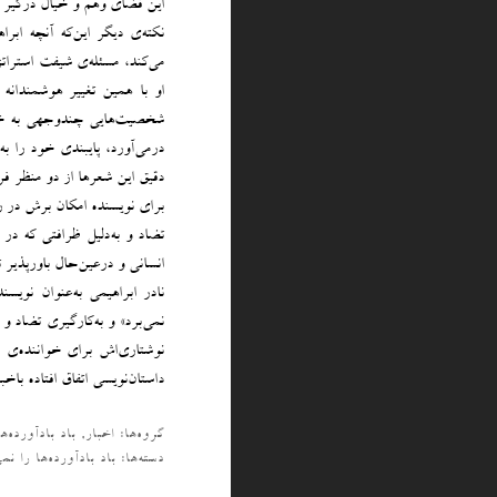
این فضای وهم و خیال درگیر 
نکته‌ی دیگر این‌که آنچه ابرا
می‌کند، مسئله‌ی شیفت استراتژ
او با همین تغییر هوشمندانه 
شخصیت‌‌هایی چندوجهی به خوان
در‌می‌آورد، پایبندی خود را ب
دقیق این شعر‌ها از دو منظر ف
برای نویسنده امکان برش در ر
تضاد و به‌دلیل ظرافتی که د
انسانی و درعین‌حال باورپذیر 
نادر ابراهیمی به‌عنوان نویسن
نمی‌برد» و به‌کارگیری تضاد و
نوشتاری‌اش برای خواننده‌ی مطا
داستان‌نویسی اتفاق افتاده باخ
گروه‌ها:
اخبار
,
باد بادآورده‌ه
دسته‌‌ها:
باد بادآورده‌ها را نمی