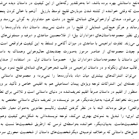
نفع داستانش بهره برده باشد، اما به‌هرتقدیر رگه‌هایی از این کیفیت در داستان دیده‌ می‌ش
ست که وقتی خواننده از کشته شدن دوباره‌ی قلیچ توسط بارزیل -آن‌هم با خالی کردن پنجاه
ر می‌شود، صدای آوازخوانی‌های شبانه‌ی قلیچ در دشت هم متداوم‌تر به گوش می‌رسد و ال
ند و هرگز هیچ‌کس شمایلی از قلیچ را در دشت نمی‌بیند. داستان «باد بادآورده‌ها را ن
‌تری نظیر مجموعه‌داستان‌های «عزاداران بیل» از غلامحسین ساعدی و «برف و سمفونی‌های 
می می‌زند. تفاوت ابراهیمی با ساعدی در میزان آگاهی و تسلط به این کیفیت فراواقعی ا‌س
هم چیدن مجموعه‌ای از عناصر مرموز به‌صورت چندبعدی حال‌وهوایی وهمناک به داست
این داستان با مجموعه‌داستان «عزاداران بیل» -خصوصاً داستان اول- در استفاده از صدای
الب صدای زنگوله و در داستان ابراهیمی در قالب شعر‌خوانی‌های شبانه‌ی قلیچ نمود می‌یاب
می‌توان اشتراک‌های بیشتری میان «باد بادآورده‌ها را نمی‌برد» و مجموعه‌ی داستانی
از جمله‌ی این اشتراکات توجه ویژه‌ی پیمان اسماعیلی هم به اقلیمی خاص و تأکید بر وی
 منظور از اقلیم در داستان صرفاً اقلیم تعریف‌شده در دنیای داستانی‌ است و تلاشی برای تطب
صورت نخواهد گرفت؛ به‌عبارت‌دیگر، هر دو نویسنده در تعریف دنیای داستانیِ مختص به ی
ی) موفق بوده‌اند. البته با در نظر گرفتن کیفیت رئالیسم جادویی به‌عنوان معیار مقایس
 ابری» را تبدیل به نمونه‌ی بهتری می‌کند، توجه نویسنده‌اش به شکل‌دهی کیفیت وهم
 شخصیت‌هاست. به‌بیان‌دیگر، خواننده به‌واسطه‌ی ترسی که ازطریق شخصیت‌ها نسبت به
ر عمل‌های داستانی که برخلاف توصیه‌ی دیگرشخصیت‌های داستان از شخصیت محوری سرمی‌