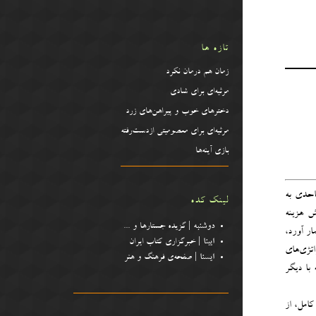
تازه ها
زمان هم درمان نکرد
مرثیه‌ای برای شادی
دخترهای خوب و پیراهن‌‌های زرد
مرثیه‌ای برای معصومیتی ازدست‌رفته
بازی آینه‌ها
احدی به
لینک کده
ش هزینه
دوشنبه
| گزیده جستارها و .
..
ار آورد،
ایبنا
| خبرگزاری کتاب ایران
تژی‌های
ایسنا
| صفحه‌ی فرهنگ و هنر
 با دیگر
کامل، از