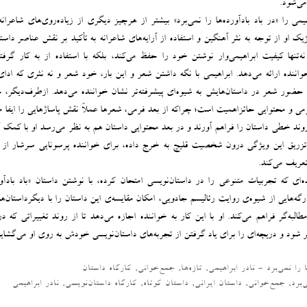
می‌شود.
هیمی را «در باد بادآورده‌ها را نمی‌برد» بیشتر از هرچیز دیگری از زیاده‌روی‌‌های شاعران
یک او از توجه به نثر آهنگین و استفاده از آرایه‌های شاعرانه به تأکید بر نقش عناصر داس
نه‌تنها کیفیت ابراهیمی‌وار نوشتن خود را حفظ می‌کند، بلکه با استفاده از به کار گرفت
نده ارائه ‌می‌دهد. ابراهیمی با نگه داشتن شعر و این ‌بار، خود شعر و نه نثری که ادای
ه حضور شعر در داستان‌هایش به شیوه‌ای پیشرفته‌تر نشان خواننده می‌دهد. از‌طرف‌دیگر،
رمی و محتوایی حائزاهمیت است؛ چراکه از بعد فرمی، شعرها عملاً نقش پاساژهایی را ایفا می
وند خطی داستان را فراهم آورند و در بعد محتوایی داستان هم به نظر می‌رسد او با کمک گ
ر تزریق این ویژگی درون شخصیت قلیچ به خرج داده، برای خواننده پرسونایی سرشار از 
تعریف می‌کند.
ده‌ای که تجربیات متنوعی را در داستان‌نویسی امتحان کرده، با نوشتن داستان «باد بادآور
 رگه‌هایی از شیوه‌ی روایت رئالیسم جادویی، امکان مقایسه‌ی این داستان را با دیگرداستان‌
لبه‌گر فراهم می‌کند. او با این کار به خواننده‌ اجازه می‌دهد تا از روند تغییراتی که در
بر شود و دریچه‌ای را برای یاد گرفتن از تجربه‌های داستان‌نویسی خودش به روی او می‌گشاید
ا را نمی‌برد - نادر ابراهیمی
,
تازه‌ها
,
جمع‌خوانی
,
کارگاه داستان
‌برد
,
جمع‌خوانی
,
داستان ایرانی
,
داستان کوتاه
,
کارگاه داستان‌نویسی
,
نادر ابراهیمی