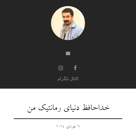
کانال تلگرام
خداحافظ دنیای رمانتیک من
6 جولای 2024