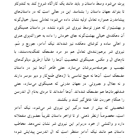
پرت می‌شود وسط داستان و باید مانند یک کاراگاه شروع کند به کندوکاو
تا بتواند جهان داستان را بشناسد. این در حالی است که در داستان‌های
پیشامدرن همواره تعادل اولیه نشان داده می‌شود؛ تعادلی بسیار خیال‌گونه
و بهشت‌وار که هنوز توسط نیروی شر نابود نشده. در داستان همینگوی
آن دهکده‌ی خیالی بهشت‌گونه جای خودش را داده به خوراک‌پزی هنری
و اهالی ساده و کوشای دهکده نیز شده‌اند نیک آدامز، جورج و سَم.
نیروی شر برهم‌زننده‌ی تعادل هم دو مرد مضحک تفنگ‌به‌دستند، با
نام‌های ال و مکس. همینگوی شخصیت آن‌ها را غالباً ازطریق دیالوگ‌های
نچسب و حوصله‌سربرشان می‌سازد. حتی ظاهر آن‌ها نیز در داستان
مضحک است. آن‌ها نه هیچ تناسبی با اژدهای طمع‌کار و دیو دوسر دارند
و نه جلال و جبروتی. در جهان مدرنی که همینگوی می‌سازد، حتی
ضدقهرمان‌‎ها هم مضحک شده‌اند. آن‌ها آمده‌اند تا مردی به‌نام ال اندرسن
را هنگام خوردن غذا غافل‌گیر کنند و بکشند.
شخصیتی که بیش ‌از همه درگیر این نیروی شر می‌شود، نیک آدامز
است، مخصوصاً ازنظر ذهنی. او تا اواخر داستان تقریباً حضوری منفعلانه
دارد و واکنشی از خود دربرابر این نیروی شر نشان نمی‌دهد. مخاطب
داستان هم مانند نیک آدامز منتظر است که ال اندرسن پیدایش شود؛