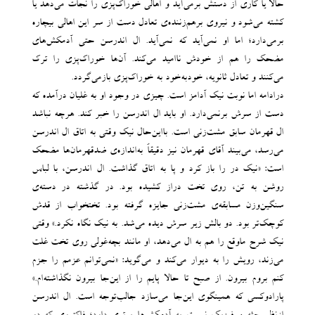
حالا یا کاری از دستش برمی‌آید و اهالی خوراک‌پزی را نجات می‌دهد یا
کشته می‌شود و نیروی برهم‌زننده‌ی تعادل دست از سر این اهالی بیچاره
برمی‌دارد؛ اما او نمی‌آید که نمی‌آید. ال اندرسن حتی آدمکش‌های
مضحک را هم از خودش ناامید می‌کند. آن‌ها خوراک‌پزی را ترک
می‌کنند و تعادل ثانویه، خودبه‌خود به خوراک‌پزی بازمی‌گردد.
درادامه اما نوبت نیک‌ آدامز است. چیزی در وجود او به غلیان درآمده که
دست از سرش برنمی‌دارد. او باید ال اندرسن را خبر کند. هرچه نباشد
ال قهرمان سابق مشت‌زنی است. بااین‌حال نیک‌ وقتی به اتاق ال اندرسن
می‌رسد، می‌بیند آقای قهرمان نیز دقیقاً به‌اندازه‌ی ضدقهرمان‌ها مضحک
است: «نیک در را باز کرد و پا به اتاق گذاشت. ال اندرسن، با لباس
روشن به تن، روی تخت دراز کشیده بود. در گذشته در دسته‌ی
سنگین‌وزن مسابقه‌ی مشت‌زنی جایزه گرفته بود. تختخواب از قدش
کوچک‌تر بود. دو بالش زیر سرش دیده می‌شد. به نیک نگاه نکرد.» وقتی
نیک شرح ماوقع را هم به ال می‌دهد، او مانند بچه‌غولی روی تخت غلت
می‌زند، رویش را به دیوار می‌کند و می‌گوید: «نمی‌توانم عزمم را جزم
کنم بروم بیرون. از صبح تا حالا پایم را از این‌جا بیرون نگذاشته‌ام.»
پارادوکسی که همینگوی این‌جا می‌سازد جالب‌توجه است. ال اندرسن