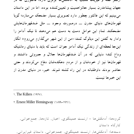
ازنظر جثه و فیزیک نسبت به آدمکش‌ها برتری دارد؛ فاکتوری که در
جهان پیشامدرن بسیار حائزاهمیت و تعیین‌کننده بوده، اما در این داستان
می‌بینیم که این فاکتور چطور دارد تصویری بسیار مضحک می‌سازد؛ گویا
قهرمان‌های دنیای مدرن ــ درصورت وجود ــ مثل ضدقهرمان‌هایش
مضحکند. تمام این عوامل دست به دست هم می‌دهند تا نیک آدامز را
وادار به گفتن این دیالوگ کنند: «من از این شهر می‌گذارم می‌روم»؛ انگار
این‌جا لحظه‌ای از زندگی نیک آدامز جوان است که باید با دنیای رمانتیک
وداع کند؛ دنیایی که در آن ضدقهرمان‌ها جلال و جبروتی داشتند و
قهرمان‌ها نیز از خودشان و از مردم دهکده‌شان دفاع می‌کردند و حتی
حاضر بودند داوطلبانه در این راه کشته شوند. خیر، در دنیای مدرن از
این خبرها نیست.
1. The Killers (1927).
2. Ernest Miller Hemingway (1899-1961).
گروه‌ها:
آدمکش‌ها - ارنست همینگوی
,
اخبار
,
تازه‌ها
,
جمع‌خوانی
,
کارگاه داستان
دسته‌‌ها:
آدمکش‌ها
,
ارنست همینگوی
,
جمع‌خوانی
,
داستان غیرایرانی
,