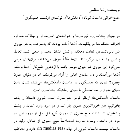
نویسنده: رضا صالحی
2
1
جمع‌خوانی داستان کوتاه «آدمکش‌ها
»، نوشته‌ی ارنست همینگوی
در جهان پیشامدرن، قهرمان‌ها و شوالیه‌های اسب‌سوار و چالاک همواره
اطراف دهکده‌ها می‌پلکیدند. آن‌ها آماده بودند که به‌سرعت به هر نیروی
شر نابودکننده‌ی تعادل دهکده واکنش نشان دهند و سعی کنند تعادل
پیشین را به آن‌ برگردانند. آن‌ها غالباً موفق می‌شدند؛ برای‌شان فرقی
نمی‌کرد این نیروی شر دیوی دوسر باشد یا اژدهایی طمع‌کار. آن‌ها بودند،
آن‌ها می‌آمدند و دل ساده‌ی اهالی را آرام می‌کردند. اما در دنیای مدرن
چطور؟ کاری که همینگوی در داستان «آدمکش‌ها» می‌کند، نشان دادن
دنیای مدرن و خداحافظی با دنیای رمانتیک پیشامدرن است.
داستان «آدمکش‌ها» ازنظر فرمی هم مدرن است. شروع داستان را باهم
بخوانیم: «درِ خوراک‌پزی هنری باز شد و دو مرد وارد شدند و پشت
پیشخوان نشستند.» هیچ خبری از دوران گل‌وبلبل قبل از ورود این دو
مرد در داستان وجود ندارد؛ اصطلاحاً هیچ خبری از تعادل اولیه در
داستان نیست. داستان شروع از میانه (in medias res) دارد و مخاطب