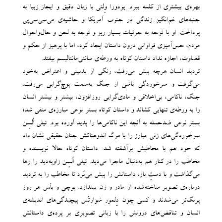
بهره‌ی بیشتری از کلمه ببرد. یودورا وِلتی با زبان دقیق و ایجاز زیبا به
جنبه‌های غم‌انگیز زندگی در جنوب آمریکا و حاشیه‌ی می‌سی‌سی‌پی
پرداخت. او با توجه به جزئیات بسیار ریز و توجه به لحن و حال‌واحوال
مردم، حس‌آمیزی فراوانی درون داستان ایجاد کرد، اما با پرهیز از حکم و
قضاوت، اجازه نداد داستان کوتاه به ورطه‌ی سانتی‌مانتالیسم بیفتد.
تردید انسان هرچه پیش می‌رفت، رنگی از بدبینی و اعتراض به‌خود
می‌گرفت و سرخوردگی ناشی از جنگ به‌سمت پوچ‌گرایی می‌رفت.
جنگ، ناکامی‌، بی‌اخلاقی و مادی‌گرایی روزافزون، بیشتر و بیشتر انسان
را به ورطه‌ی تنهایی کشاند و داستان کوتاه بستر نوعی مبارزه‌ی منفی ‌شد؛
بستر نوعی ضدحمله به آنچه این ناکامی‌ها را پدید آورده بود. تیلی اُلسِن
سرخوردگی‌های زنی مبارز را با مرگ اندوهناکش چنان حقیقی نشان داد
که خود هم با مخاطبش برآشفته ‌شد. داستان کوتاه حالا نویسنده و
مخاطب را در کنار هم به‌دنبال ماجرا می‌دید. تیلی اُلسِن زاویه‌دید را رها
می‌گذاشت و با دستِ باز، داستانش را پیش می‌بُرد تا مخاطب را به تردید
درباره‌ی تصویر ساخته‌شده از مادر و زن بیندازد. پوچی و یأس هر روز
پرنگ‌تر می‌شدند و کسی چون دِلمور شوارتْس پیچیدگی‌های اندیشه‌ی
انسان و تناقض‌های درونش را با زبانی تصویری بر پرده‌ی داستانش