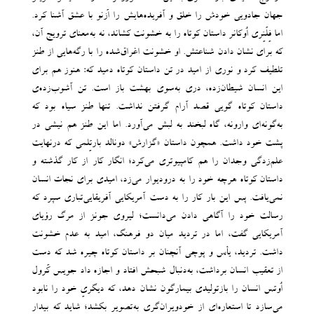
جهان جادویی خودش را خلق و آفریده‌هایش را اَزنو با عشق آشنا کرد.
اما فِلَنِری اُوکانر داستان کوتاه را به خشونت کشاند، نه به‌معنای ترویج آن،
که برای نشان دادن شناعتش. او خشونت اغراق‌شده را با رگه‌هایی از طنز
تلطیف ‌کرد و نوری از امید در تن داستان کوتاه ‌دمید که: هنوز هم برای
این انسان شیطان‌زده، دری به‌سوی بهشت باز است. تن آشوب‌زده‌ی
داستان کوتاه گویی قصد آرام گرفتن نداشت. تنها طنز سیاه بود که
به‌گونه‌ای وارونه، گاه لبخند به لبش می‌آورد. اما این طنز هم نیشی در
پشت خود داشت. همچون داستان «گزارش» دونالد بارتِلمی که درنهایت
علم‌زدگی وجدان را هم کامپیوتری می‌کرد؛ انگار کار از کار گذشته و
داستان کوتاه هرچه خود را به درودیوار می‌زد، امیدی برای نجات انسان
نمی‌یافت. پس این بار کار را به دست آمریکایی ‌آفریقایی‌تباری ‌سپرد که
رسالت خود را آگاهی دادن می‌دانست؛ لیروی جونز از مرگ رؤیای
آمریکایی گفت، اما در تردید میان دو فرهنگ، امید به عدم خشونت
داشت. تردید، یأس و پوچی آنچنان بر داستان کوتاه چیره شد که دست
از تعقیب انسان برداشت، به‌دنبال شبحش ‌افتاد و اجازه داد جویس کَرول
اُوتس انسان را بازتولیدی بیمارگون نشان دهد، که دیگریِ خود را نابود
می‌سازد تا استعاره‌ای از خودویران‌گری به‌تصویر بکشد؛ شاید که بیدار