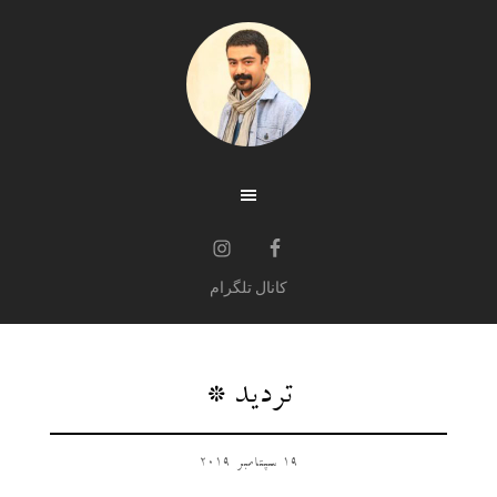
کانال تلگرام
تردید *
19 سپتامبر 2019