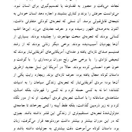
نجات می‌یافت و مجبور به قضاوت یا تصمیم‌گیری برای انسان نبود.
می‌توانست حرفش را بزند و کناری بنشیند و اجازه دهد انسان خودش به
نتیجه‌ی قابل‌قبولی برسد. آن نسلی که تجربه‌ی کودکی متفاوتی داشت،
اکنون به‌عرصه‌ی ظهور رسیده بود و حرف جدیدی می‌زد. این‌ها اغلب
کسانی بودند که تجربه‌ی سخت مهاجرت را چشیده بودند. بسیاری از
آن‌ها یهودیان آسیب‌دیده بودند. برخی دیگر زنانی بودند که از رشد
فمنیسم صدای تازه‌ای یافته و عده‌ای، آمریکایی‌های آفریقایی‌تبار بودند که
تبعیض نژادی را -یا برخی حتی رنج دوران برده‌داری را- با گوشت و
خون خود احساس کرده بودند. حالا در آمریکا این نسل جدید ازطریق
داستان کوتاه مجال یافته بود، حرف تازه‌ای بزند. ریچارد رایت یکی از
آن‌ها بود؛ مردی آفریقایی‌تبار که تجربه‌ی زندگی سیاهان را به ادبیات
کشاند؛ اما نه به کسی حمله کرد و نه کسی را قهرمان، بلکه اصالت
مشاهده‌ی صادقانه را با اصالت تجربه‌ی فردی آمیخت. او نه از دور نگاه
کرد و نه زیر ذره‌بین گذاشت، بلکه فقط آیینه را کمی چرخاند تا جامعه‌ی
متزلزل‌شد‌هْ تجربه‌ی مستقیم‌تری از زندگی این قشر داشته باشد. چیزی
‌که در این دوران بیشتر و بیشتر داشت موردتوجه قرار می‌گرفت، زبان
بود. داستان کوتاه می‌آموخت دقت بیشتری به جزئیات داشته باشد و