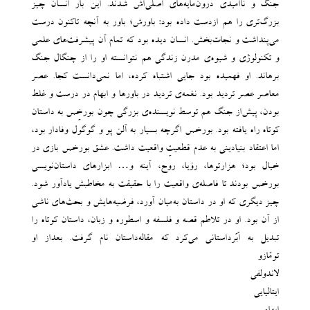
جنگ و ناامیدی درون‌مایه‌های اصلی‌اش شدند. این‌ بار انسان چیز
بزرگ‌تری را هم ازدست داده بود: باورش؛ باور به آنچه تاکنون درست
می‌پنداشت و نجات‌بخش. انسان دیده بود که تمام آن پیشرفت‌های علمی
و تکنولوژی و شیوه‌ی مدرن زندگی هم نتوانسته او را از چنگال جنگ
برهاند. او فهمیده بود جایی اشتباه کرده، اما نمی‌دانست کجا. عصر
معاصر عصر تردید بود. نغمه‌ی تردید در باورها و ابهام در درست و غلط
بودن، پیش‌از جنگ هم توسط نویسنده‌ی بزرگی چون بورخِس به داستان
کوتاه راه یافته بود. بورخس اگرچه بسیار به آلن ‌پو و گوگول وفادار بود،
اما اعتقاد بنیادینی به عدم قطعیتِ واقعیت داشت. عشق بورخس بازی در
خیال بود؛ هزارتوها، رؤیا، روح، آینه و… ابزارهای داستان‌نویسی
بورخس بودند تا فاصله‌ی واقعیت را با حقیقت به مخاطبش یادآور شود.
چیز دیگری که او در داستان به‌میان آورد، فرضیه‌هایش و بحث‌های ناشی
از آن بود. او در تلاطم قصه و فلسفه و اسطوره و زبان، داستان کوتاه را
تبدیل به اَبَرداستانی می‌کرد که مقاله‌داستان نام گرفت. بعداز او
تومّازو
لاندولفی
ایتالیایی