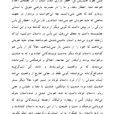
کسی چون هاینریش بُل، خطرِ ابزاری شدنِ انسان را در جمله‌ی «اقدام
خواهد شد» اخطار ‌دهد، و ما را در حسرت بارتِلبیِ ملویل با انسانی
روبه‌رو کند ‌که حتی نمی‌دانست چه می‌خواست و برده‌وار در جهت
منافعی که عاید خودش هم نمی‌شد، شبانه‌روز کار می‌کرد. اخطارِ بُل یأس
بزرگی را در پیش داشت که گویی دیگر از تردید گذشته بود و این انسانْ
چشم‌بسته داشت به محاق می‌رفت. این یأس در داستان «سرتیپ» آیزاک
رُزِنفِلد افزون می‌شد و انسان ماشینی‌شده‌ی خودباخته چنان علیه خویش
می‌تاخت که خود را از دشمن باز نمی‌شناخت. حالا کار از یأس هم
گذشته و داستان کوتاه دیگر به‌دست نویسندگانی افتاده بود که به ضدیت
برخواسته‌ بودند وآن‌قدر این جامعه، اخلاق و فرهنگش را گمراه‌شده
می‌دیدند که بر واقعیت می‌شوریدند و مانند آلن رُب‌گری‌یه
ضدواقع‌گرایانه می‌نوشتند؛ گویی فقط در جایی خارج از واقعیت می‌‌شد
انسان مشوش را آرام کرد. داستان کوتاه در مسیر خود حالا دیگر بستر
ضدیت شده بود؛ ضدیت با میانگین، ضدیت با معنا و مقیاس و حتی
زبان. داستان کوتاه داشت به ضد خودش تبدیل و ضدداستان متولد
می‌شد. ویلیام گَس و ریچارد براتیگان ازجمله نویسندگانی بودند که
فروپاشی فرهنگ و سنت و طبیعت را از این زاویه به داستان کشاندند و
در اوج ناامیدی، باز تلنگری به این انسان کوروکرشده زدند. ایتالو کالوینو