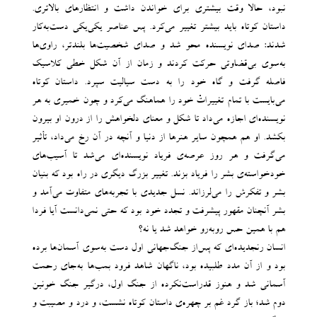
نبود، حالا وقت بیشتری برای خواندن داشت و انتظارهای بالاتری.
داستان کوتاه باید بیشتر تغییر می‌کرد. پس عناصر یکی‌یکی دست‌به‌کار
شدند: صدای نویسنده محو شد و صدای شخصیت‌ها بلندتر، راوی‌ها
به‌سوی بی‌قضاوتی حرکت کردند و زمان از آن شکل خطی کلاسیک
فاصله گرفت و گاه خود را به دست سیالیت ‌سپرد. داستان کوتاه
می‌بایست با تمام تغییراتْ خود را هماهنگ می‌کرد و چون خمیری به هر
نویسنده‌ای اجازه می‌داد تا شکل و معنای دلخواهش را از درون او بیرون
بکشد. او هم همچون سایر هنرها از دنیا و آنچه در آن رخ می‌داد، تأثیر
می‎‌گرفت و هر روز عرصه‌ی فریاد نویسنده‌ای می‌شد تا آسیب‌های
خودخواسته‌ی بشر را فریاد بزند. تغییر بزرگ دیگری در راه بود که بنیان
بشر و تفکرش را می‌لرزاند. نسل جدیدی با تجربه‌های متفاوت می‌آمد و
بشر آنچنان مقهور پیشرفت و تجدد خود بود که حتی نمی‌دانست آیا فردا
هم با همین حس روبه‌رو خواهد شد یا نه؟
انسان رنجدیده‌ای که پس‌از جنگ‌جهانی اول دست به‌سوی آسمان‌ها برده
بود و از آن‌ مدد طلبیده بود، ناگهان شاهد فرود بمب‌ها به‌جای رحمت
آسمانی شد و هنوز قدراست‌‌نکرده از جنگ اول، درگیر جنگ خونین
دوم شد؛ باز گرد غم بر چهره‌ی داستان کوتاه نشست، و درد و مصیبت و