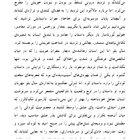
می‌کشانْد و تردید درونیِ تسلط بر بودن و نبودن خویش را مطرح
می‌کرد. اما بِرنارد مالامُود این تردید را به فضای کمدی و تراژدی ‌کشاند
و آنچنان پایان دوسویه‌ای برای خاخام جوان داستانش تراشید که
نمی‌دانیم برایش شاد باشیم یا بگرییم. بعداز بورخس در دوران معاصر،
خولیو کُورتاسار بار دیگر داستان را جادو و با تبدیل انسان به شفیره‌ی
تکامل‌نیافته‌ی سمندر، چالش و تردید در شناخت هویتش را برجسته کرد.
سال بلو اما این انسان رها‌شده‌ی دچار بحران هویت را که در میان
تناقض‌های فرهنگی و تمدن بی‌اخلاق گم شده و قربانی بود، تنها
نگذاشت و با تمام تردید موجود، باز راه رستگاری را برایش در داستان
‌گشود. او یکی از همان یهودی‌های آسیب‌دیده‌ای بود که تجربه‌های سخت
کودکی را وارد داستان ‌کرد. اما شِرلی جکسون به‌اندازه‌ی سال بلو مهربان
نبود. او داستان را در اوج واقعیت با ناواقعیتی منفجر می‌کرد و سرنوشت
انسان جاهل خودباخته را بهتر از این نمی‌دانست. کارسون مَک‌کالِرز، که
هنوز امیدی داشت، پای عشق را وسط کشید و معصومیت کودکی را در
میان آن‌همه تکرار و بی‌تفاوتی برای کاشتن بذر عشق مناسب دید، اما
مطمئن نبود و ودیعه‌ی نسل‌های پیش را در صبح امید به کودک ‌سپرد و
‌رفت. مدرنیته، مادی‌گرایی و سرمایه‌داری، جامعه را به جایی کشاند که