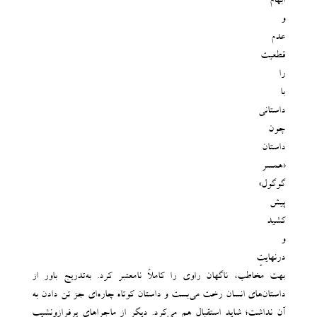
ابهام
و
عدم
قطعیت
را
با
داستانی
چون
داستان
«همسر
گوگول»
پیش
کشید
و
درنهایتِ
بهت مخاطب، ناگهان راوی را کاملاً نامعتبر کرد. به‌تدریج باور از
داستان‌های انسان رخت می‌بست و داستان کوتاه چاره‌ای جز تن دادن به
آن نداشت؛ شاید استقبال هم می‌کرد. دیگر از ماجراهای پرفرازونشیب